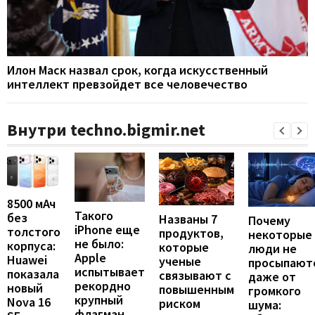
Илон Маск назвал срок, когда искусственный
интеллект превзойдет все человечество
Внутри techno.bigmir.net
8500 мАч
Такого
без
Названы 7
Почему
iPhone еще
толстого
продуктов,
некоторые
не было:
корпуса:
которые
люди не
Apple
Huawei
ученые
просыпают
испытывает
показала
связывают с
даже от
рекордно
новый
повышенным
громкого
крупный
Nova 16
риском
шума:
флагман