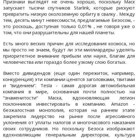
Признаки выглядят не очень хорошо, поскольку Маск
запускает тысячи спутников Starlink, которые рискуют
превратить низкую околоземную орбиту в свалку . Между
тем, десять минут невесомости, предлагаемые Безосом, -
это роскошь, доступная только 0,01% , не говоря уже о
том, что они разрушительны для нашей планеты.
Есть много веских причин для исследования космоса, но
мы просто не знаем, будут ли эти миллиардеры уделять
приоритетное внимание прибыли или науке, благам для
человечества или гораздо более узкому слою богатых.
Вместо дивидендов (еще один пережиток, например,
конкуренция) эти компании ценятся заголовками, твитами
и “видением“. Tesla - самая дорогая автомобильная
компания в мире, основанная почти полностью на
“знаменитости“ Маска, вдохновляющая легион
поклонников инвестировать в компанию. Amazon -
безжалостная монополия, которая на раннем этапе
закрепила лидерство на рынке после агрессивного
уклонения от уплаты налогов и многочасового наказания
своих сотрудников. Но поскольку Безоса изображают
вдохновляющим генеральным директором, культура