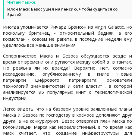
Читай также:
Илон Маск: Безос ушел на пенсию, чтобы судиться со
SpaceX
Иногда упоминается Ричард Брэнсон из Virgin Galactic, но
поскольку британец - относительный бедняк, а его
космоплан - совсем не ракета, в последние недели ему
уделялось все меньше внимания.
Соперничество Маска и Безоса обсуждается везде и
время от времени они ругаются между собой в в твитах.
Но реальна ли их вражда? Вероятно, нет, согласно
исследованию, опубликованному в книге “Новые
патриархи цифрового патриархата: основатели
технологий знаменитостей и сети власти“ , в которой
анализируется 95 популярных книг о технологической
индустрии.
Легко видеть, что на базовом уровне заявленные планы
Маска и Безоса по господству в космосе дополняют друг
друга, а не конкурируют. Безос отвергает план Маска по
колонизации Марса как нереалистичный, в то время как
Маск считает, что создание инфраструктуры для