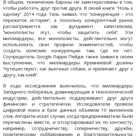
В общем, технические бароны не заинтересованы в том,
чтобы работать друг против друга. В своей книге “Ноль к
одному“ 2014 года Тиль заявил, что “конкуренция - это
пережиток истории“, а поскольку конкурентный рынок
рассматривается как фундамент капитализма,
“монополисты лгут, чтобы защитить себя“. Эти
миллиардеры, все монополисты, действительно могут
использовать свои профили знаменитостей, чтобы
создать иллюзию конкуренции там, где ее нет.
Соучредитель Google Ларри Пейдж также заявил в своем
выступлении, что миллиардеры Кремниевой долины
“путешествуют, как вьючные собаки, и прилипают друг к
другу, как клей“.
В ходе исследования выяснилось, что миллиардеры
Западного побережья, доминирующие в технологической
индустрии, действительно поддерживают друг друга
финансово и стратегически. Исследователи провели
цифровой поиск в базе данных объемом 10 миллионов
слов. Алгоритм искал случаи, когда предприниматели были
перечислены вместе, и отсортировывал их по контексту,
например, сотрудничеству, соперничеству, дружбе,
политическому лоббированию и благотворительности.