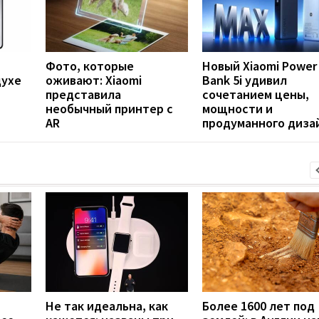
Фото, которые
Новый Xiaomi Power
духе
оживают: Xiaomi
Bank 5i удивил
представила
сочетанием цены,
необычный принтер с
мощности и
AR
продуманного диза
Не так идеальна, как
Более 1600 лет под