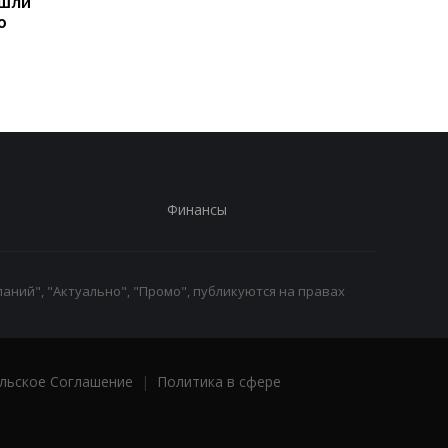
ашли
легендарные консоли в
прогноз на 6, 7, 8
ю
наручные часы: фанаты
августа: подробност
оценят
по дням
Финансы
аний", "Актуально", "Промо", публикуются на правах
льское Соглашение
|
Политика в сфере