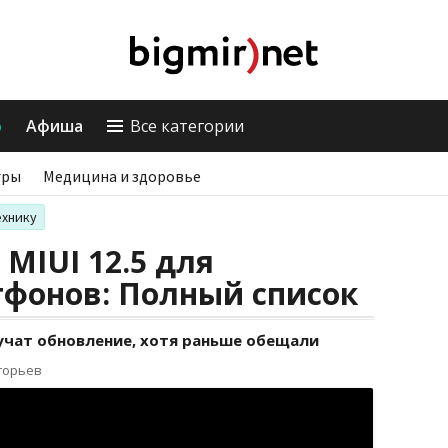
о
Афиша
Все категории
гры
Медицина и здоровье
ехнику
MIUI 12.5 для
тфонов: Полный список
учат обновление, хотя раньше обещали
горьев