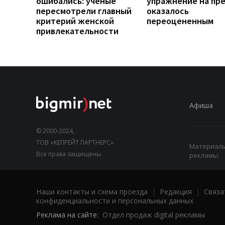
ошибались: ученые
упражнение на пр
пересмотрели главный
оказалось
критерий женской
переоцененным
привлекательности
Афиша
© 2000-2024,
ТОВ «КЕПРЕЙТ ПАРТНЕРС».
Материалы,
Все права защищены.
рекламы.
Наши контакты и схема проезда
|
Редакция
|
Связа
конфиденциальности и персональных данных
Реклама на сайте:
Отдел продаж digital рекламы