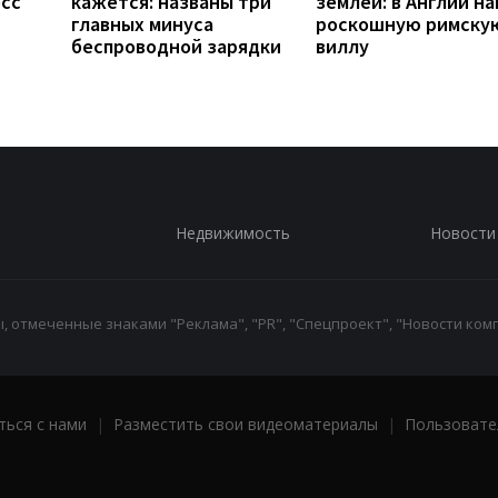
есс
кажется: названы три
землей: в Англии н
главных минуса
роскошную римску
беспроводной зарядки
виллу
Недвижимость
Новости
 отмеченные знаками "Реклама", "PR", "Спецпроект", "Новости комп
ться с нами
|
Разместить свои видеоматериалы
|
Пользовате