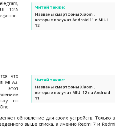
legram,
Читай также:
UI 12.5
Названы смартфоны Xiaomi,
лефонов.
которые получат Android 11 и MIUI
12
тся, что
Читай также:
в Mi A3.
Названы смартфоны Xiaomi,
ку этот
которые получат MIUI 12 на Android
лением
11
льку он
One.
тменяет обновление для своих устройств. Только в
веденного выше списка, а именно Redmi 7 и Redmi