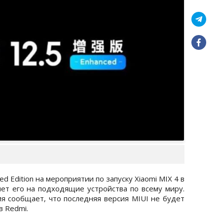
ed Edition на мероприятии по запуску Xiaomi MIX 4 в
яет его на подходящие устройства по всему миру.
ия сообщает, что последняя версия MIUI не будет
в Redmi.