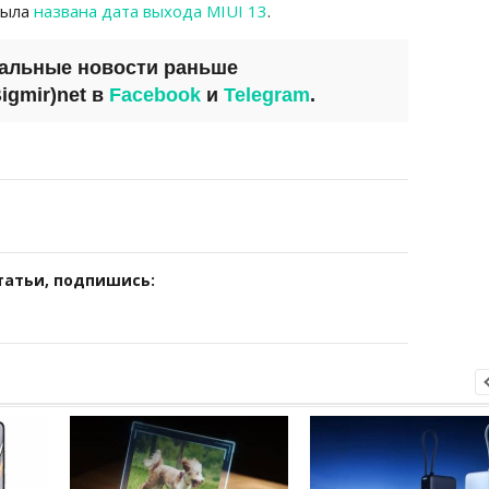
была
названа дата выхода MIUI 13
.
уальные новости раньше
igmir)net
в
Facebook
и
Telegram
.
татьи, подпишись: