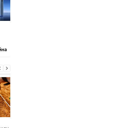
До 14 дней без розетки:
Xiaomi готовит два
раскрыты
бюджетных хита:
характеристики Xiaomi
раскрыты Redmi Wat
Smart Band 11 Active
Active и Watch 6 Lite
йна
Sega превратила
Магнитные бури,