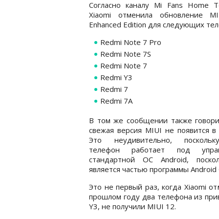
Согласно каналу Mi Fans Home Te
Xiaomi отменила обновление MI
Enhanced Edition для следующих те
Redmi Note 7 Pro
Redmi Note 7S
Redmi Note 7
Redmi Y3
Redmi 7
Redmi 7A
В том же сообщении также говори
свежая версия MIUI не появится в 
Это неудивительно, посколь
телефон работает под управ
стандартной ОС Android, поско
является частью программы Android 
Это не первый раз, когда Xiaomi о
прошлом году два телефона из при
Y3, не получили MIUI 12.