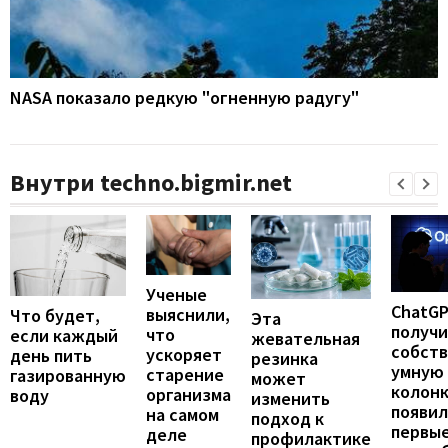
NASA показало редкую "огненную радугу"
Внутри techno.bigmir.net
Ученые
ChatG
выяснили,
Что будет,
Эта
получ
что
если каждый
жевательная
собст
ускоряет
день пить
резинка
умную
старение
газированную
может
колонк
организма
воду
изменить
появил
на самом
подход к
первы
деле
профилактике