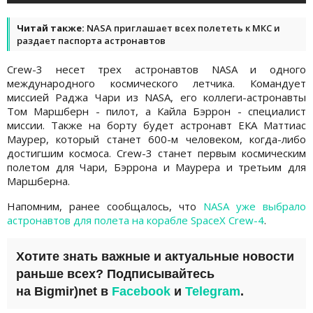
Читай также:
NASA приглашает всех полететь к МКС и
раздает паспорта астронавтов
Crew-3 несет трех астронавтов NASA и одного
международного космического летчика. Командует
миссией Раджа Чари из NASA, его коллеги-астронавты
Том Маршберн - пилот, а Кайла Бэррон - специалист
миссии. Также на борту будет астронавт ЕКА Маттиас
Маурер, который станет 600-м человеком, когда-либо
достигшим космоса. Crew-3 станет первым космическим
полетом для Чари, Бэррона и Маурера и третьим для
Маршберна.
Напомним, ранее сообщалось, что
NASA уже выбрало
астронавтов для полета на корабле SpaceX Crew-4
.
Хотите знать важные и актуальные новости
раньше всех? Подписывайтесь
на
Bigmir)net
в
Facebook
и
Telegram
.