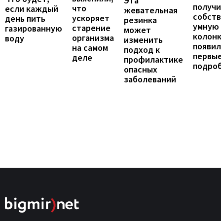
Эта
получ
что
если каждый
жевательная
собст
ускоряет
день пить
резинка
умную
старение
газированную
может
колонк
организма
воду
изменить
появил
на самом
подход к
первы
деле
профилактике
подро
опасных
заболеваний