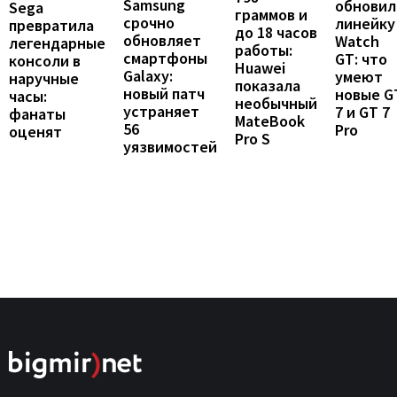
Samsung
обновил
Sega
граммов и
срочно
линейку
превратила
до 18 часов
обновляет
Watch
легендарные
работы:
смартфоны
GT: что
консоли в
Huawei
Galaxy:
умеют
наручные
показала
новый патч
новые G
часы:
необычный
устраняет
7 и GT 7
фанаты
MateBook
56
Pro
оценят
Pro S
уязвимостей