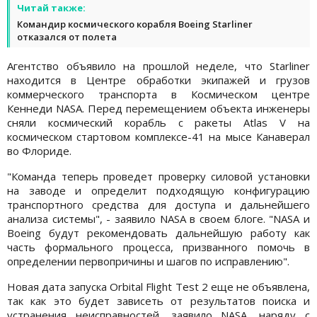
Читай также:
Командир космического корабля Boeing Starliner
отказался от полета
Агентство объявило на прошлой неделе, что Starliner
находится в Центре обработки экипажей и грузов
коммерческого транспорта в Космическом центре
Кеннеди NASA. Перед перемещением объекта инженеры
сняли космический корабль с ракеты Atlas V на
космическом стартовом комплексе-41 на мысе Канаверал
во Флориде.
"Команда теперь проведет проверку силовой установки
на заводе и определит подходящую конфигурацию
транспортного средства для доступа и дальнейшего
анализа системы", - заявило NASA в своем блоге. "NASA и
Boeing будут рекомендовать дальнейшую работу как
часть формального процесса, призванного помочь в
определении первопричины и шагов по исправлению".
Новая дата запуска Orbital Flight Test 2 еще не объявлена,
так как это будет зависеть от результатов поиска и
устранения неисправностей, заявило NASA, наряду с