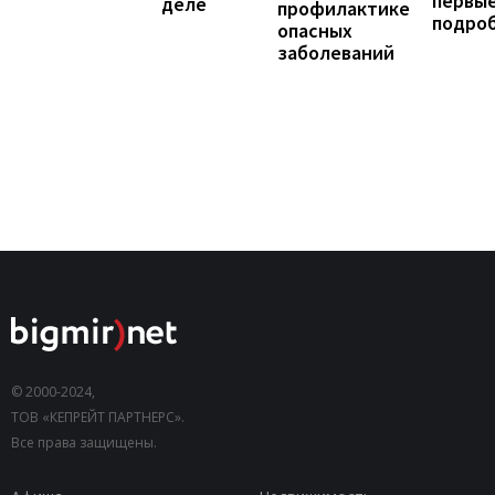
первы
деле
профилактике
подро
опасных
заболеваний
© 2000-2024,
ТОВ «КЕПРЕЙТ ПАРТНЕРС».
Все права защищены.