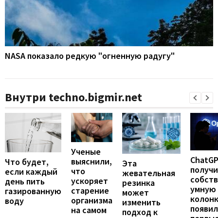
NASA показало редкую "огненную радугу"
Внутри techno.bigmir.net
Ученые
ChatG
выяснили,
Что будет,
Эта
получ
что
если каждый
жевательная
собст
ускоряет
день пить
резинка
умную
старение
газированную
может
колонк
организма
воду
изменить
появил
на самом
подход к