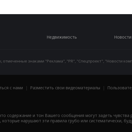
Недвижимость
Новости
 отмеченные знаками "Реклама", "PR", "Спецпроект", "Новости комп
ться с нами
|
Разместить свои видеоматериалы
|
Пользовате
что содержание и тон Вашего сообщения могут задеть чувства 
 которые нарушают эти правила грубо или систематически, буд