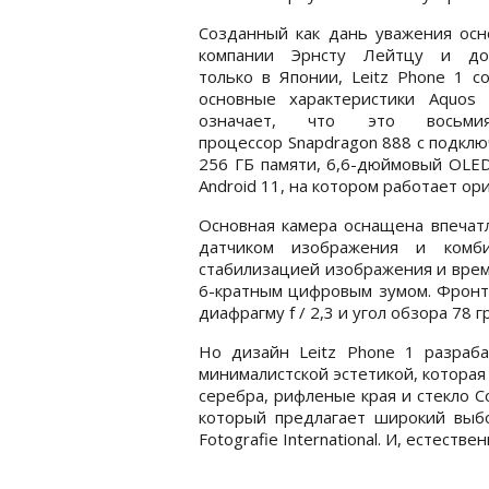
Созданный как дань уважения осн
компании Эрнсту Лейтцу и до
только в Японии, Leitz Phone 1 с
основные характеристики Aquos 
означает, что это восьмия
процессор Snapdragon 888 с подключ
256 ГБ памяти, 6,6-дюймовый OLED
Android 11, на котором работает ори
Основная камера оснащена впеча
датчиком изображения и комб
стабилизацией изображения и врем
6-кратным цифровым зумом. Фронт
диафрагму f / 2,3 и угол обзора 78 г
Но дизайн Leitz Phone 1 разраба
минималистской эстетикой, котора
серебра, рифленые края и стекло Co
который предлагает широкий выб
Fotografie International. И, естестве