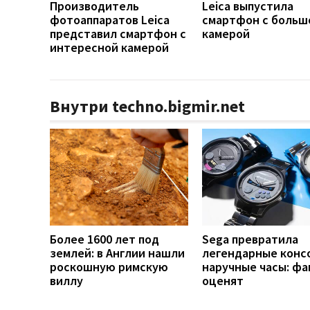
Производитель
Leica выпустила
фотоаппаратов Leica
смартфон с больш
представил смартфон с
камерой
интересной камерой
Внутри techno.bigmir.net
Более 1600 лет под
Sega превратила
землей: в Англии нашли
легендарные конс
роскошную римскую
наручные часы: ф
виллу
оценят