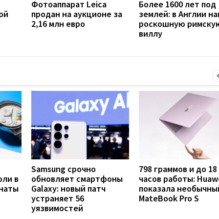
Фотоаппарат Leica
Более 1600 лет под
ой
продан на аукционе за
землей: в Англии н
2,16 млн евро
роскошную римску
виллу
Samsung срочно
798 граммов и до 18
оли в
обновляет смартфоны
часов работы: Huaw
анаты
Galaxy: новый патч
показала необычны
устраняет 56
MateBook Pro S
уязвимостей