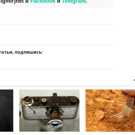
igmir)net
в
Facebook
и
Telegram
.
татьи, подпишись: