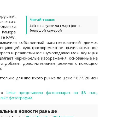
руглый,
Читай также:
ляется с
Leica выпустила смартфон с
ивается
большой камерой
 Камера
ате RAW,
включила собственный запатентованный движок
обещающий «ультрасовременное вычислительное
краев и реалистичное шумоподавление». Функция
едлагает черно-белые изображения, основанные на
, и добавит дополнительные режимы с помощью
.
ительно для японского рынка по цене 187 920 иен
что
Leica представила фотоаппарат за $8 тыс.,
елые фотографии
.
уальные новости раньше