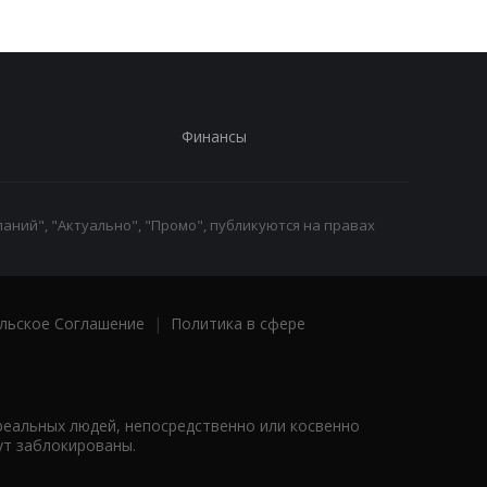
Финансы
аний", "Актуально", "Промо", публикуются на правах
льское Соглашение
|
Политика в сфере
реальных людей, непосредственно или косвенно
ут заблокированы.