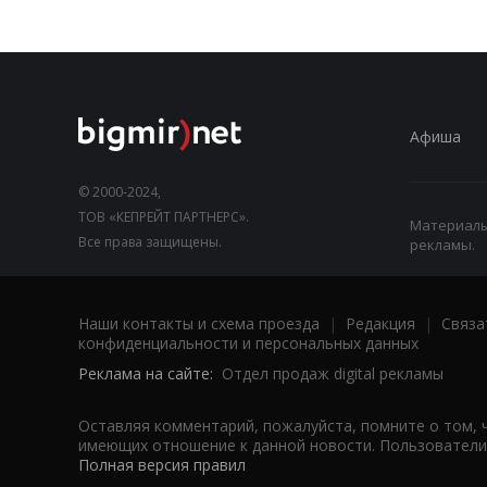
Афиша
© 2000-2024,
ТОВ «КЕПРЕЙТ ПАРТНЕРС».
Материалы,
Все права защищены.
рекламы.
Наши контакты и схема проезда
|
Редакция
|
Связа
конфиденциальности и персональных данных
Реклама на сайте:
Отдел продаж digital рекламы
Оставляя комментарий, пожалуйста, помните о том, 
имеющих отношение к данной новости. Пользователи,
Полная версия правил