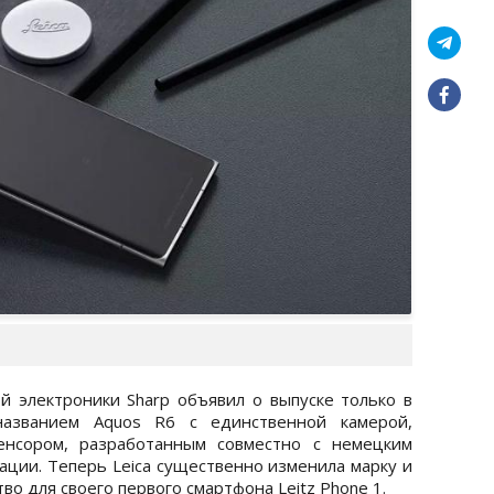
 электроники Sharp объявил о выпуске только в
азванием Aquos R6 с единственной камерой,
нсором, разработанным совместно с немецким
зации. Теперь Leica существенно изменила марку и
во для своего первого смартфона Leitz Phone 1.