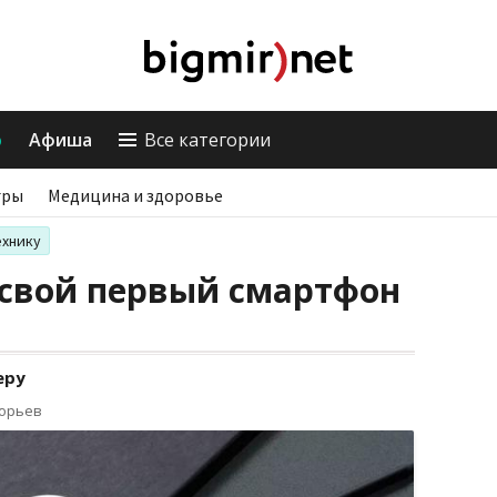
о
Афиша
Все категории
гры
Медицина и здоровье
ехнику
 свой первый смартфон
еру
горьев