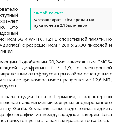
ователю
Читай также:
ступный
Фотоаппарат Leica продан на
охраняет
аукционе за 2,16 млн евро
R6. Это
дерный
ением 5G и Wi-Fi 6, 12 ГБ оперативной памяти, но
-дисплей с разрешением 1260 x 2730 пикселей и
гинал.
тляющим 1-дюймовым 20,2-мегапиксельным CMOS-
инацией диафрагмы f / 1,9, с электронной
япролетным автофокусом при слабом освещении с
альная селфи-камера имеет разрешение 12,6 МП,
радусов.
тывала студия Leica в Германии, с характерной
я включает алюминиевый корпус из анодированного
rning Gorilla. Компания также подготовила виджет,
ор фотографий из международной галереи Leica
нно, присутствует и эта важная красная точка Leica.