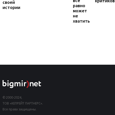
все
критиков
своей
равно
истории
может
не
хватить
© 2000-2024,
ТОВ «КЕПРЕЙТ ПАРТНЕРС».
Все права защищены.