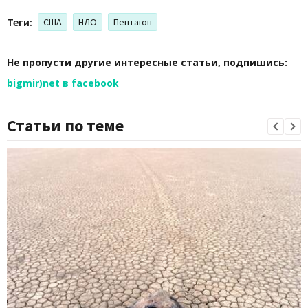
Теги:
США
НЛО
Пентагон
Не пропусти другие интересные статьи, подпишись:
bigmir)net в facebook
Статьи по теме