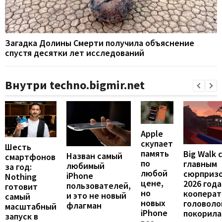
Загадка Долины Смерти получила объяснение
спустя десятки лет исследований
Внутри techno.bigmir.net
Apple
скупает
Шесть
память
Big Walk 
Назван самый
смартфонов
по
главным
любимый
за год:
любой
сюрприз
iPhone
Nothing
цене,
2026 года
пользователей,
готовит
но
кооперат
и это не новый
самый
новых
головоло
флагман
масштабный
iPhone
покорила
запуск в