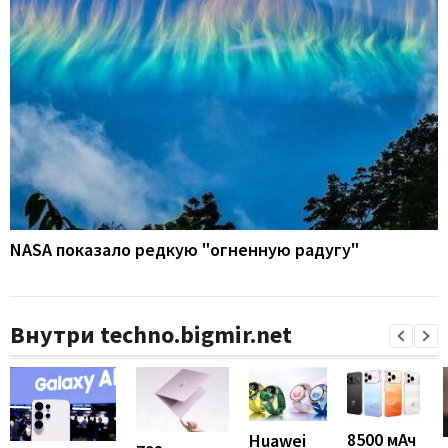
NASA показало редкую "огненную радугу"
Внутри techno.bigmir.net
8500 мАч
Huawei