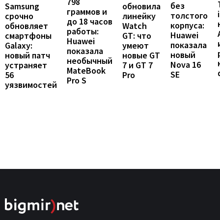
798
без
Samsung
обновила
граммов и
толстого
срочно
линейку
до 18 часов
корпуса:
обновляет
Watch
работы:
Huawei
смартфоны
GT: что
Huawei
показала
Galaxy:
умеют
показала
новый
новый патч
новые GT
необычный
Nova 16
устраняет
7 и GT 7
MateBook
SE
56
Pro
Pro S
уязвимостей