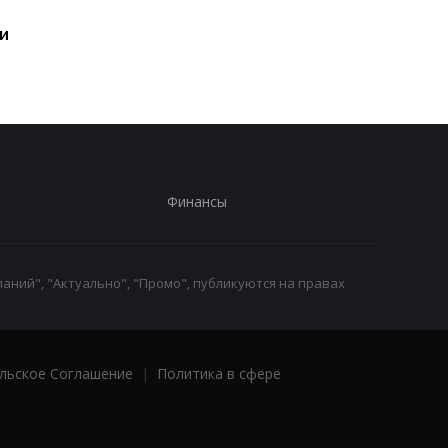
самый масштабный
и это не новый флаг
и
запуск в своей истории
Финансы
аний", "Актуально", "Промо", публикуются на правах
льское Соглашение
|
Политика в сфере