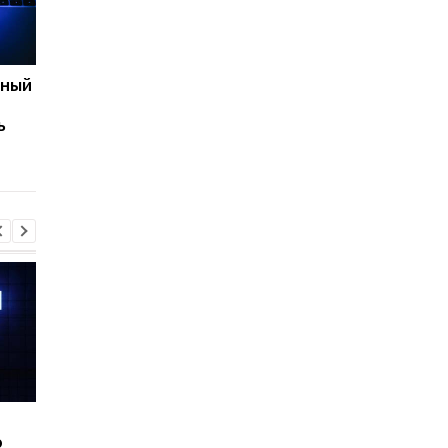
нный
Apple готовит
Покупателям придет
неожиданный гаджет
ждать: Apple
ь
для спортсменов
задерживает постав
MacBook Air на M5
Шесть смартфонов за
Назван самый люби
ю
год: Nothing готовит
iPhone пользователе