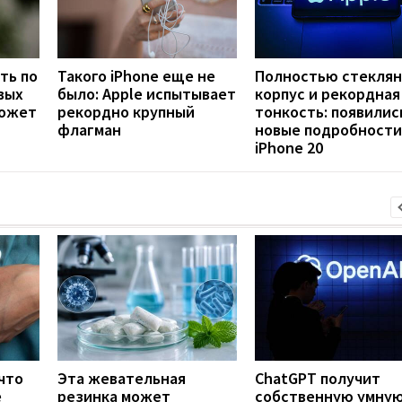
ть по
Такого iPhone еще не
Полностью стекля
вых
было: Apple испытывает
корпус и рекордная
может
рекордно крупный
тонкость: появилис
флагман
новые подробности
iPhone 20
что
Эта жевательная
ChatGPT получит
е
резинка может
собственную умну