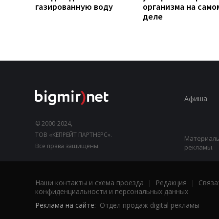
газированную воду
организма на само
деле
Афиша
© 2000-2024,
ТОВ «КЕПРЕЙТ ПАРТНЕРС».
Материалы,
Все права защищены.
рекламы.
Наши контакты и схема проезда
|
Редакция
|
Связа
конфиденциальности и персональных данных
Реклама на сайте:
Отдел продаж digital рекламы