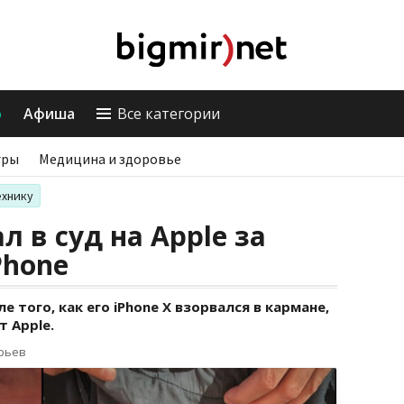
о
Афиша
Все категории
гры
Медицина и здоровье
ехнику
 в суд на Apple за
Phone
 того, как его iPhone X взорвался в кармане,
 Apple.
орьев