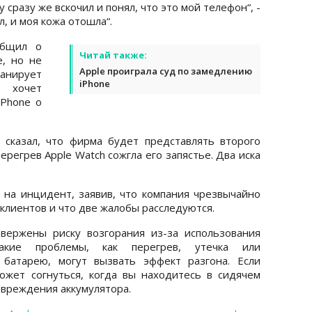
 сразу же вскочил и понял, что это мой телефон“, -
л, и моя кожа отошла“.
общил о
Читай также:
e, но не
Apple проиграла суд по замедлению
анирует
iPhone
 хочет
iPhone о
 сказал, что фирма будет представлять второго
ерегрев Apple Watch сожгла его запястье. Два иска
 на инцидент, заявив, что компания чрезвычайно
 клиентов и что две жалобы расследуются.
вержены риску возгорания из-за использования
Такие проблемы, как перегрев, утечка или
 батарею, могут вызвать эффект разгона. Если
ожет согнуться, когда вы находитесь в сидячем
овреждения аккумулятора.