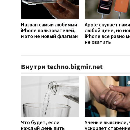
Назван самый любимый
Apple скупает памя
iPhone пользователей,
любой цене, но но
и это не новый флагман
iPhone все равно 
не хватить
Внутри techno.bigmir.net
Что будет, если
Ученые выяснили, 
каждый день пить
ускоряет старени