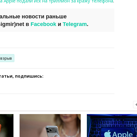
а Apple подали иск на триллион за кражу телефона
.
уальные новости раньше
igmir)net
в
Facebook
и
Telegram
.
взрыв
татьи, подпишись: