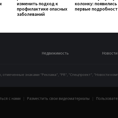
м
изменить подход к
колонку: появились
профилактике опасных
первые подробност
заболеваний
Недвижимость
Новости
 отмеченные знаками "Реклама", "PR", "Спецпроект", "Новости комп
ться с нами
|
Разместить свои видеоматериалы
|
Пользовате