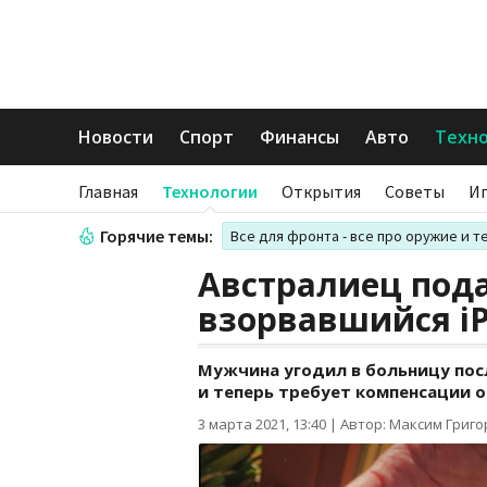
Новости
Спорт
Финансы
Авто
Техн
Главная
Технологии
Открытия
Советы
И
Горячие темы:
Все для фронта - все про оружие и т
Австралиец подал
взорвавшийся i
Мужчина угодил в больницу после
и теперь требует компенсации от
3 марта 2021, 13:40
|
Автор: Максим Григ