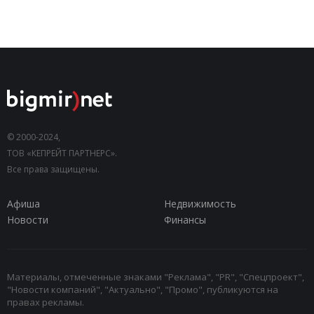
© 2000-2024,
ТОВ «КЕПРЕЙТ ПАРТНЕРС».
Все права защищены.
Афиша
Недвижимость
Новости
Финансы
Материалы, отмеченные знаками "Реклама", "PR", "Спецпроект",
"Новости компаний", "Актуально", "Промо", публикуются на
правах рекламы.