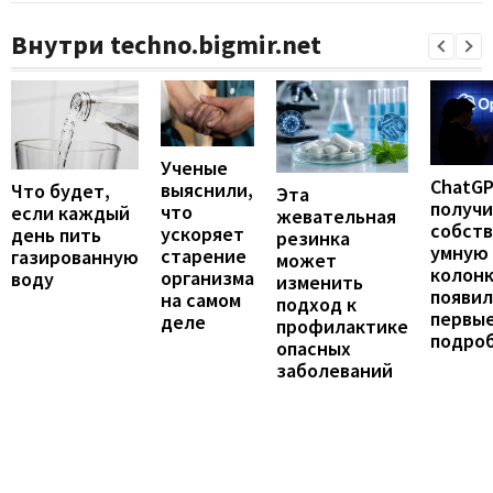
Внутри techno.bigmir.net
Ученые
ChatG
выяснили,
Что будет,
Эта
получ
что
если каждый
жевательная
собст
ускоряет
день пить
резинка
умную
старение
газированную
может
колонк
организма
воду
изменить
появил
на самом
подход к
первы
деле
профилактике
подро
опасных
заболеваний