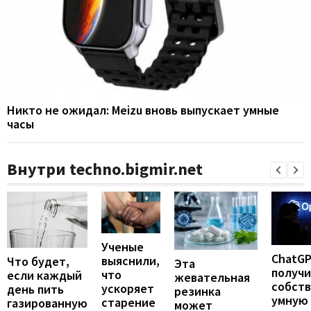
Никто не ожидал: Meizu вновь выпускает умные
часы
Внутри techno.bigmir.net
Ученые
ChatG
выяснили,
Что будет,
Эта
получ
что
если каждый
жевательная
собст
ускоряет
день пить
резинка
умную
старение
газированную
может