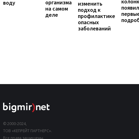
колонк
организма
воду
изменить
появил
на самом
подход к
первы
деле
профилактике
подро
опасных
заболеваний
© 2000-2024,
ТОВ «КЕПРЕЙТ ПАРТНЕРС».
Все права защищены.