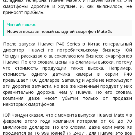
складных телефона: Huawei Mate X и Huawei Mate Xs. Эти
смартфоны дорогие и хрупкие, и, как выяснилось, не
приносят прибыль.
Читай также:
Huawei показал новый складной смартфон Mate Xs
После запуска Huawei P40 Series в Китае генеральный
директор Huawei по потребительскому бизнесу Юй
Чэндун рассказал о высококлассном бизнесе смартфонов
Huawei. По его словам, цены на флагманы высоки, потому
что стоимость продукции также высока. Например,
стоимость одного датчика камеры в серии P40
превышает 100 долларов. Samsung и Apple не используют
эти дорогие запчасти, но все же конечный продует у них
сравнительно дороже, чем у Huawei. По его словам,
компания даже несет убытки только от продажи
некоторых смартфонов.
Юй Чэндун сказал, что с момента выпуска Huawei Mate X в
феврале этого года компания потеряла от 60 до 70
миллионов долларов. По его словам, даже если Mate Xs
продается за 16 999 юаней ($ 2407), для Huawei это все