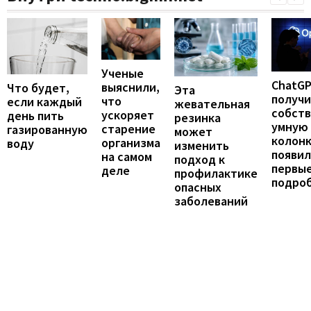
Ученые
ChatG
выяснили,
Что будет,
Эта
получ
что
если каждый
жевательная
собст
ускоряет
день пить
резинка
умную
старение
газированную
может
колонк
организма
воду
изменить
появил
на самом
подход к
первы
деле
профилактике
подро
опасных
заболеваний