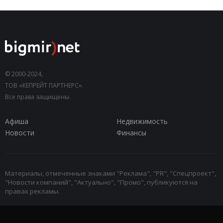
© 2000-2024,
ТОВ «КЕПРЕЙТ ПАРТНЕРС».
Все права защищены.
Афиша
Недвижимость
Новости
Финансы
Материалы, отмеченные знаками "Реклама", "PR", "Спецпроект",
"Новости компаний", "Актуально", "Промо", публикуются на
правах рекламы.