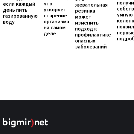
получ
что
если каждый
жевательная
собст
ускоряет
день пить
резинка
умную
старение
газированную
может
колонк
организма
воду
изменить
появил
на самом
подход к
первы
деле
профилактике
подро
опасных
заболеваний