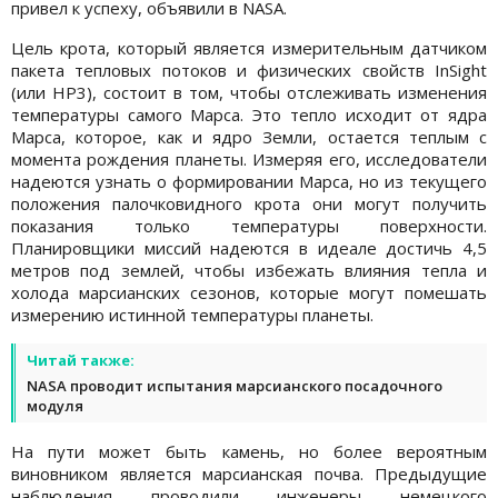
привел к успеху, объявили в NASA.
Цель крота, который является измерительным датчиком
пакета тепловых потоков и физических свойств InSight
(или HP3), состоит в том, чтобы отслеживать изменения
температуры самого Марса. Это тепло исходит от ядра
Марса, которое, как и ядро ​​Земли, остается теплым с
момента рождения планеты. Измеряя его, исследователи
надеются узнать о формировании Марса, но из текущего
положения палочковидного крота они могут получить
показания только температуры поверхности.
Планировщики миссий надеются в идеале достичь 4,5
метров под землей, чтобы избежать влияния тепла и
холода марсианских сезонов, которые могут помешать
измерению истинной температуры планеты.
Читай также:
NASA проводит испытания марсианского посадочного
модуля
На пути может быть камень, но более вероятным
виновником является марсианская почва. Предыдущие
наблюдения проводили инженеры немецкого