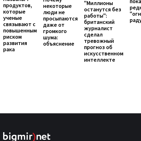
пок
"Миллионы
продуктов,
некоторые
ред
останутся без
которые
люди не
"ог
работы":
ученые
просыпаются
рад
британский
связывают с
даже от
журналист
повышенным
громкого
сделал
риском
шума:
тревожный
развития
объяснение
прогноз об
рака
искусственном
интеллекте