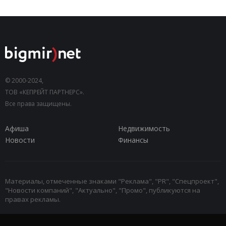
© 2000-2024,
ТОВ «КЕПРЕЙТ ПАРТНЕРС».
Все права защищены.
Афиша
Недвижимость
Новости
Финансы
Материалы, отмеченные знаками "Реклама", "PR", "Спецпроект",
"Новости компаний", "Актуально", "Промо", публикуются на
правах рекламы.