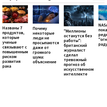
NAS
Названы 7
Почему
пок
"Миллионы
продуктов,
некоторые
ред
останутся без
которые
люди не
"ог
работы":
ученые
просыпаются
рад
британский
связывают с
даже от
журналист
повышенным
громкого
сделал
риском
шума:
тревожный
развития
объяснение
прогноз об
рака
искусственном
интеллекте