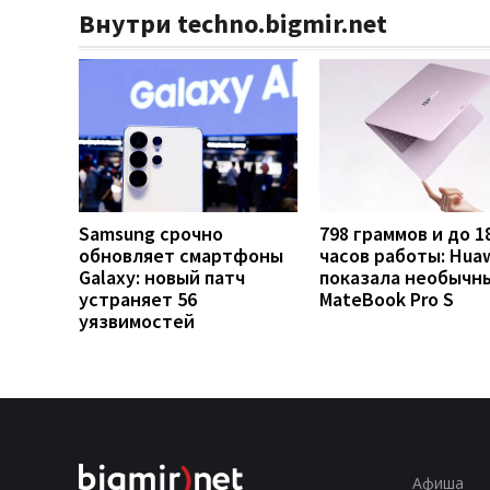
Внутри techno.bigmir.net
Samsung срочно
798 граммов и до 1
обновляет смартфоны
часов работы: Hua
Galaxy: новый патч
показала необычн
устраняет 56
MateBook Pro S
уязвимостей
Афиша