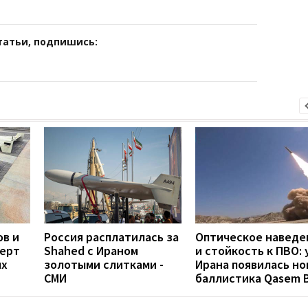
татьи, подпишись:
ов и
Россия расплатилась за
Оптическое наведе
перт
Shahed с Ираном
и стойкость к ПВО: 
их
золотыми слитками -
Ирана появилась но
СМИ
баллистика Qasem B