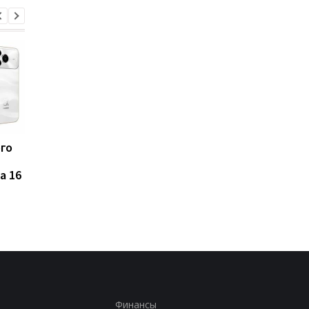
ого
Такого iPhone еще не
Названы 7 продуктов
было: Apple испытывает
которые ученые
a 16
рекордно крупный
связывают с
флагман
повышенным риском
развития рака
Финансы