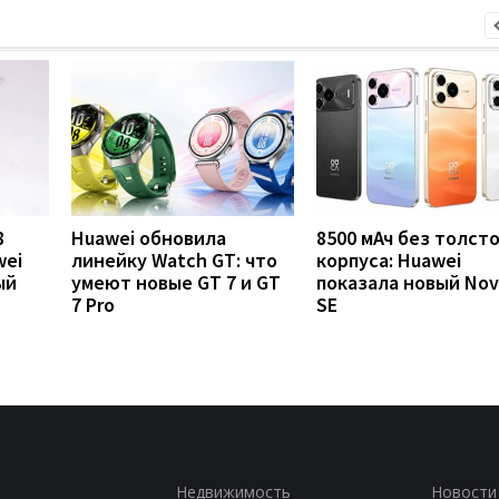
8
Huawei обновила
8500 мАч без толст
wei
линейку Watch GT: что
корпуса: Huawei
ый
умеют новые GT 7 и GT
показала новый Nov
7 Pro
SE
Недвижимость
Новости