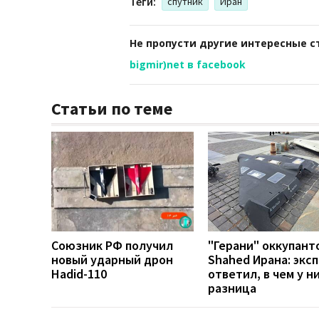
Теги:
спутник
Иран
Не пропусти другие интересные с
bigmir)net в facebook
Статьи по теме
Союзник РФ получил
"Герани" оккупант
новый ударный дрон
Shahed Ирана: экс
Hadid-110
ответил, в чем у н
разница