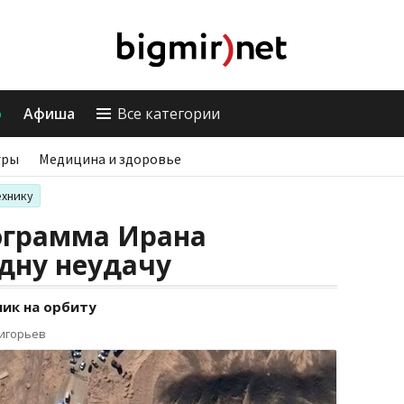
о
Афиша
Все категории
гры
Медицина и здоровье
ехнику
ограмма Ирана
дну неудачу
ник на орбиту
ригорьев