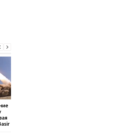
ние
У союзника России
Китайцы переплюну
у
появился дрон-
Starlink Илона Маска
вая
носитель 13 бомб - СМИ
asir