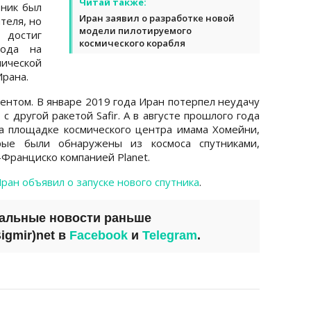
Читай также:
тник был
Иран заявил о разработке новой
теля, но
модели пилотируемого
достиг
космического корабля
вода на
ческой
Ирана.
ентом. В январе 2019 года Иран потерпел неудачу
- с другой ракетой Safir. А в августе прошлого года
на площадке космического центра имама Хомейни,
ые были обнаружены из космоса спутниками,
Франциско компанией Planet.
ран объявил о запуске нового спутника
.
уальные новости раньше
igmir)net
в
Facebook
и
Telegram
.