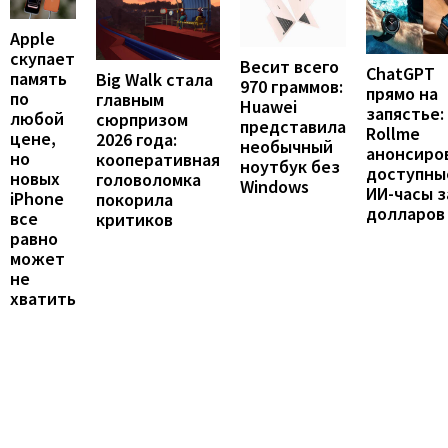
Apple
скупает
Весит всего
ChatGPT
память
Big Walk стала
970 граммов:
прямо на
по
главным
Huawei
запястье:
любой
сюрпризом
представила
Rollme
цене,
2026 года:
необычный
анонсиро
но
кооперативная
ноутбук без
доступны
новых
головоломка
Windows
ИИ-часы з
iPhone
покорила
долларов
все
критиков
равно
может
не
хватить