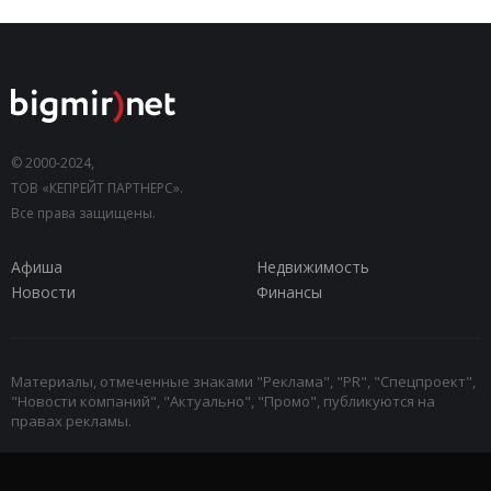
© 2000-2024,
ТОВ «КЕПРЕЙТ ПАРТНЕРС».
Все права защищены.
Афиша
Недвижимость
Новости
Финансы
Материалы, отмеченные знаками "Реклама", "PR", "Спецпроект",
"Новости компаний", "Актуально", "Промо", публикуются на
правах рекламы.