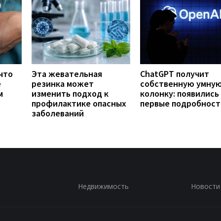
что
Эта жевательная
ChatGPT получит
е
резинка может
собственную умну
м
изменить подход к
колонку: появились
профилактике опасных
первые подробност
заболеваний
Недвижимость
Новости