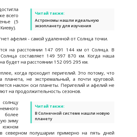
остигла
Читай также:
же всего
Астрономы нашли идеальную
енье (5
экзопланету для изучения
 Киеву).
гнет афелия - самой удаленной от Солнца точки.
тся на расстоянии 147 091 144 км от Солнца. В
Солнца составляет 149 597 870 км. Когда наша
на будет на расстоянии 152 095 295 км.
плее, когда проходит перигелий. Это потому, что
 планета, не экстремальный, а почти круговой.
ется наклон оси планеты. Перигелий и афелий не
яют на продолжительность сезонов.
солнцу
Читай также:
немного
В Солнечной системе нашли новую
, более
планету
кую зиму
в южном
 в северном полушарии примерно на пять дней