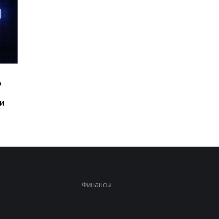
Шесть смартфонов за
Назван самый люби
ю
год: Nothing готовит
iPhone пользователе
самый масштабный
и это не новый флаг
и
запуск в своей истории
Финансы