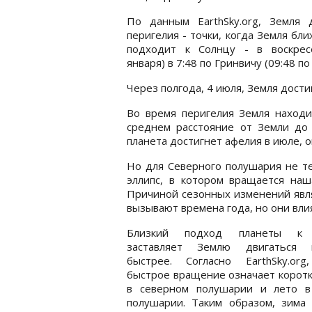
По данным EarthSky.org, Земля д
перигелия - точки, когда Земля бли
подходит к Солнцу - в воскрес
января) в 7:48 по Гринвичу (09:48 по
Через полгода, 4 июля, Земля дости
Во время перигелия Земля находи
среднем расстояние от Земли до 
планета достигнет афелия в июле, о
Но для Северного полушария не те
эллипс, в котором вращается наша
Причиной сезонных изменений явля
вызывают времена года, но они вли
Близкий подход планеты к 
заставляет Землю двигаться 
быстрее. Согласно EarthSky.org
быстрое вращение означает корот
в северном полушарии и лето 
полушарии. Таким образом, зима