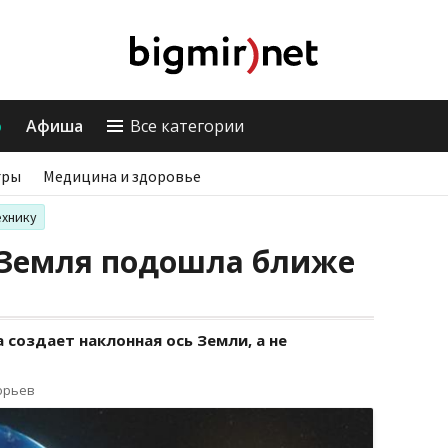
о
Афиша
Все категории
гры
Медицина и здоровье
ехнику
 Земля подошла ближе
 создает наклонная ось Земли, а не
орьев