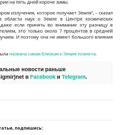
арии на пять дней короче зимы.
ром излучения, которое получает Земля“, - сказал
в области наук о Земле в Центре космических
 даже если принять во внимание эту разницу в
елием, это только около 7 процентов в средней
лучаем. И поэтому она не имеет большого влияния
была
названа самая близкая к Земле планета
.
уальные новости раньше
igmir)net
в
Facebook
и
Telegram
.
татьи, подпишись: