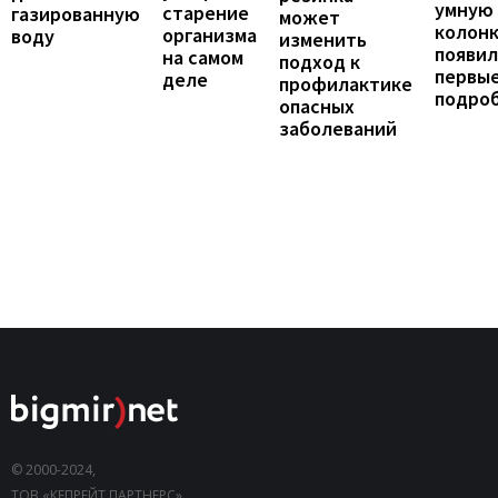
умную
старение
газированную
может
колонк
организма
воду
изменить
появил
на самом
подход к
первы
деле
профилактике
подро
опасных
заболеваний
© 2000-2024,
ТОВ «КЕПРЕЙТ ПАРТНЕРС».