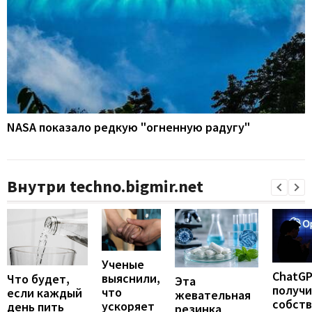
NASA показало редкую "огненную радугу"
Внутри techno.bigmir.net
Ученые
ChatG
выяснили,
Что будет,
Эта
получ
что
если каждый
жевательная
собст
ускоряет
день пить
резинка