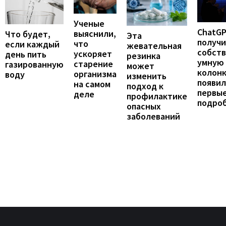
Ученые
ChatG
выяснили,
Что будет,
Эта
получ
что
если каждый
жевательная
собст
ускоряет
день пить
резинка
умную
старение
газированную
может
колонк
организма
воду
изменить
появил
на самом
подход к
первы
деле
профилактике
подро
опасных
заболеваний