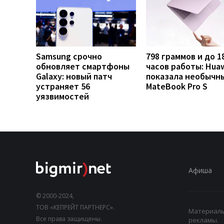
Samsung срочно
798 граммов и до 1
обновляет смартфоны
часов работы: Hua
Galaxy: новый патч
показала необычн
устраняет 56
MateBook Pro S
уязвимостей
Афиша
© 2000-2024,
ТОВ «КЕПРЕЙТ ПАРТНЕРС».
Материалы,
Все права защищены.
рекламы.