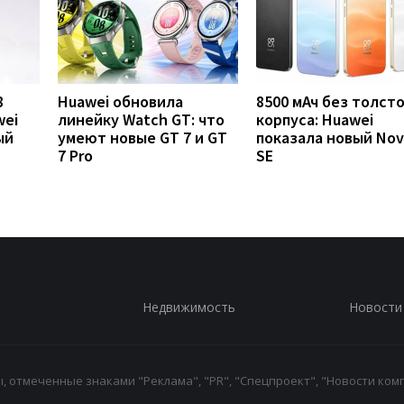
8
Huawei обновила
8500 мАч без толст
wei
линейку Watch GT: что
корпуса: Huawei
ый
умеют новые GT 7 и GT
показала новый Nov
7 Pro
SE
Недвижимость
Новости
 отмеченные знаками "Реклама", "PR", "Спецпроект", "Новости комп