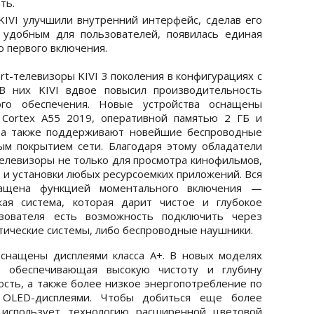
ть.
KIVI улучшили внутренний интерфейс, сделав его
 удобным для пользователей, появилась единая
 первого включения.
t-телевизоры KIVI 3 поколения в конфигурациях с
В них KIVI вдвое повысил производительность
ого обеспечения. Новые устройства оснащены
Cortex A55 2019, оперативной памятью 2 ГБ и
, а также поддерживают новейшие беспроводные
ым покрытием сети. Благодаря этому обладатели
телевизоры не только для просмотра кинофильмов,
 и установки любых ресурсоемких приложений. Вся
нащена функцией моментального включения —
кая система, которая дарит чистое и глубокое
ьзователя есть возможность подключить через
тические системы, либо беспроводные наушники.
снащены дисплеями класса А+. В новых моделях
D, обеспечивающая высокую чистоту и глубину
ость, а также более низкое энергопотребление по
OLED-дисплеями. Чтобы добиться еще более
I использует технологию расширенной цветовой