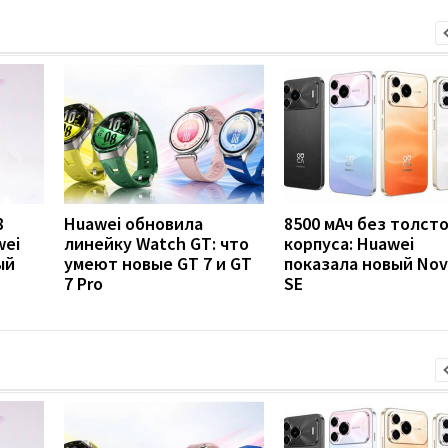
8
Huawei обновила
8500 мАч без толст
wei
линейку Watch GT: что
корпуса: Huawei
ый
умеют новые GT 7 и GT
показала новый Nov
7 Pro
SE