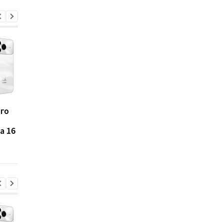
ого
Такого iPhone еще не
Названы 7 продуктов
было: Apple испытывает
которые ученые
a 16
рекордно крупный
связывают с
флагман
повышенным риском
развития рака