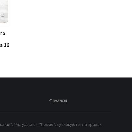
ого
Такого iPhone еще не
Названы 7 продуктов
было: Apple испытывает
которые ученые
a 16
рекордно крупный
связывают с
флагман
повышенным риском
развития рака
Финансы
аний", "Актуально", "Промо", публикуются на правах