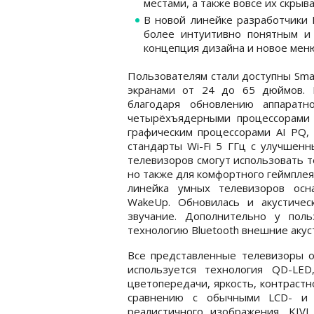
местами, а также вовсе их скрыва
В новой линейке разработчики 
более интуитивно понятным и
концепция дизайна и новое меню
Пользователям стали доступны Smar
экранами от 24 до 65 дюймов. 
благодаря обновлению аппаратн
четырёхъядерными процессорами 
графическим процессорами AI PQ
стандарты Wi-Fi 5 ГГц с улучшенн
телевизоров смогут использовать 
но также для комфортного геймплея
линейка умных телевизоров ос
WakeUp. Обновилась и акустичес
звучание. Дополнительно у пол
технологию Bluetooth внешние акус
Все представленные телевизоры о
используется технология QD-LE
цветопередачи, яркость, контрастн
сравнению с обычными LCD- и 
реалистичного изображения, KIV