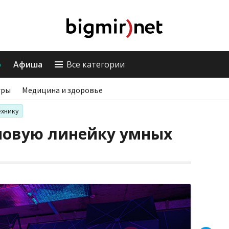
о
Афиша
Все категории
гры
Медицина и здоровье
ехнику
 новую линейку умных