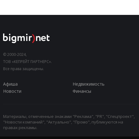
© 2000-2024,
ТОВ «КЕПРЕЙТ ПАРТНЕРС».
Все права защищены.
Афиша
Недвижимость
Новости
Финансы
Материалы, отмеченные знаками "Реклама", "PR", "Спецпроект",
"Новости компаний", "Актуально", "Промо", публикуются на
правах рекламы.