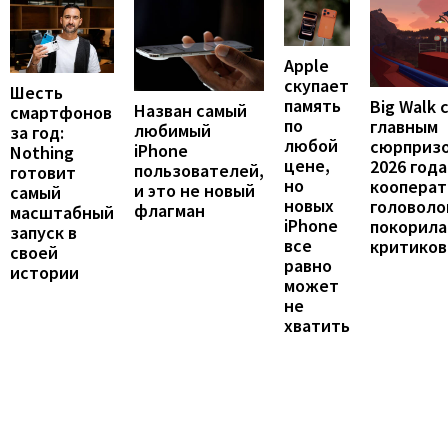
Apple
скупает
Шесть
память
Big Walk 
Назван самый
смартфонов
по
главным
любимый
за год:
любой
сюрприз
iPhone
Nothing
цене,
2026 года
пользователей,
готовит
но
кооперат
и это не новый
самый
новых
головоло
флагман
масштабный
iPhone
покорила
запуск в
все
критиков
своей
равно
истории
может
не
хватить