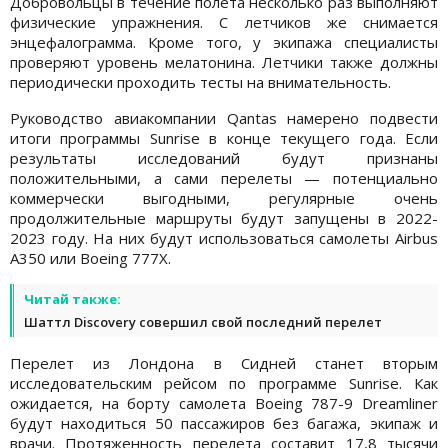
Добровольцы в течение полета несколько раз выполняют
физические упражнения. С летчиков же снимается
энцефалограмма. Кроме того, у экипажа специалисты
проверяют уровень мелатонина. Летчики также должны
периодически проходить тесты на внимательность.
Руководство авиакомпании Qantas намерено подвести
итоги программы Sunrise в конце текущего года. Если
результаты исследований будут признаны
положительными, а сами перелеты — потенциально
коммерчески выгодными, регулярные очень
продолжительные маршруты будут запущены в 2022-
2023 году. На них будут использоваться самолеты Airbus
A350 или Boeing 777X.
Читай также:
Шаттл Discovery совершил свой последний перелет
Перелет из Лондона в Сидней станет вторым
исследовательским рейсом по программе Sunrise. Как
ожидается, на борту самолета Boeing 787-9 Dreamliner
будут находиться 50 пассажиров без багажа, экипаж и
врачи. Протяженность перелета составит 17,8 тысячи