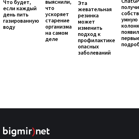
ChatG
выяснили,
Что будет,
Эта
получ
что
если каждый
жевательная
собст
ускоряет
день пить
резинка
умную
старение
газированную
может
колонк
организма
воду
изменить
появил
на самом
подход к
первы
деле
профилактике
подро
опасных
заболеваний