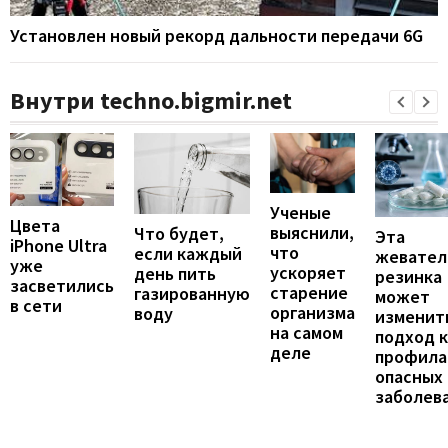
Установлен новый рекорд дальности передачи 6G
Внутри techno.bigmir.net
Ученые
Цвета
выяснили,
Что будет,
Эта
iPhone Ultra
что
если каждый
жевател
уже
ускоряет
день пить
резинка
засветились
старение
газированную
может
в сети
организма
воду
изменит
на самом
подход к
деле
профила
опасных
заболев