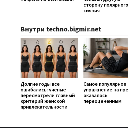
сторону полярног
сияния
Внутри techno.bigmir.net
Долгие годы все
Самое популярное
ошибались: ученые
упражнение на пр
пересмотрели главный
оказалось
критерий женской
переоцененным
привлекательности