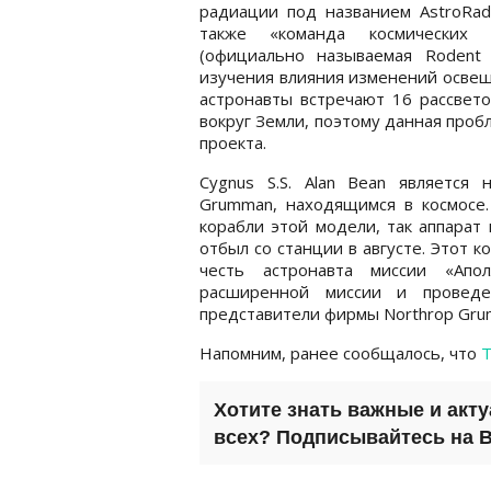
радиации под названием AstroRad
также «команда космических
(официально называемая Rodent 
изучения влияния изменений освещ
астронавты встречают 16 рассвет
вокруг Земли, поэтому данная проб
проекта.
Cygnus S.S. Alan Bean является
Grumman, находящимся в космосе.
корабли этой модели, так аппарат
отбыл со станции в августе. Этот к
честь астронавта миссии «Апо
расширенной миссии и проведен
представители фирмы Northrop Gru
Напомним, ранее сообщалось, что
Т
Хотите знать важные и акт
всех? Подписывайтесь на
B