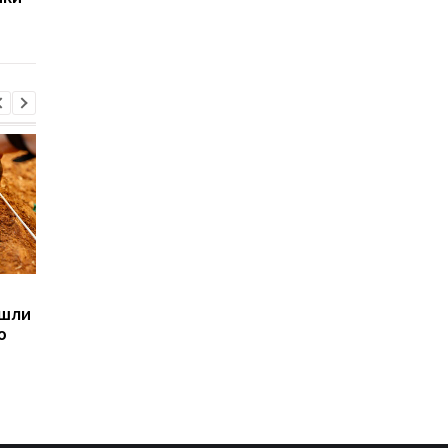
очки"
Sega превратила
Магнитные бури,
ашли
легендарные консоли в
прогноз на 6, 7, 8
ю
наручные часы: фанаты
августа: подробност
оценят
по дням