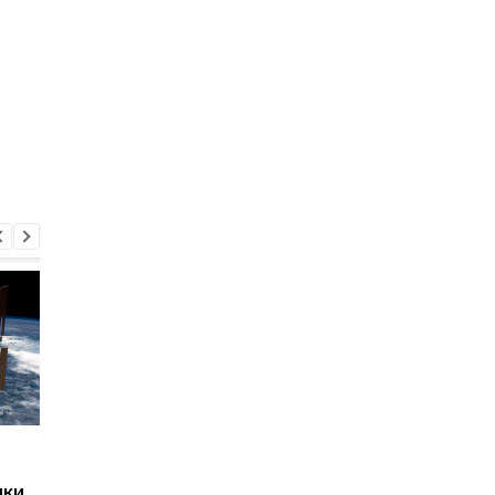
Правда о Земле:
У Илона Маска постр
астронавт призывает
корабль для
ики
снять людей "розовые
уничтожения МКС