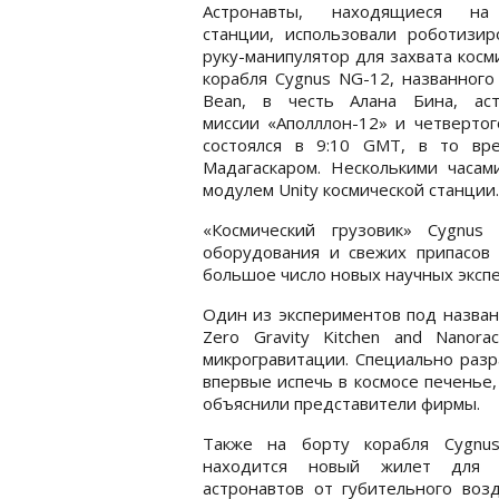
Астронавты, находящиеся на
станции, использовали роботизир
руку-манипулятор для захвата косм
корабля Cygnus NG-12, названного S
Bean, в честь Алана Бина, аст
миссии «Аполллон-12» и четвертог
состоялся в 9:10 GMT, в то вр
Мадагаскаром. Несколькими часам
модулем Unity космической станции.
«Космический грузовик» Cygnus
оборудования и свежих припасов 
большое число новых научных эксп
Один из экспериментов под назван
Zero Gravity Kitchen and Nanora
микрогравитации. Специально разр
впервые испечь в космосе печенье,
объяснили представители фирмы.
Также на борту корабля Cygnu
находится новый жилет для 
астронавтов от губительного воз