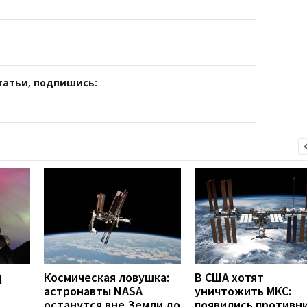
татьи, подпишись:
д
Космическая ловушка:
В США хотят
т
астронавты NASA
уничтожить МКС:
останутся вне Земли до
появились противн