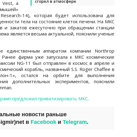
сгорел в атмосфере
 Vest, а
 мышей»
Research-14), которая будет использована для
енности тела на состояние клеток печени. На МКС
ов и закатов ежесуточно при обращении станции
лема является весьма актуальной, пояснили ученые
 не единственным аппаратом компании Northrop
 Ранее фирма уже запускала к МКС космические
 миссии NG-11 был отправлен в космос в апреле и
осмический корабль, названный S.S. Roger Chaffee в
ллон-1», остался на орбите для выполнения
ия дополнительных экспериментов, пояснили
mman.
рамп предложил приватизировать МКС
.
уальные новости раньше
igmir)net
в
Facebook
и
Telegram
.