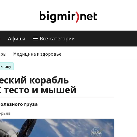
о
Афиша
Все категории
гры
Медицина и здоровье
ехнику
еский корабль
С тесто и мышей
олезного груза
орьев