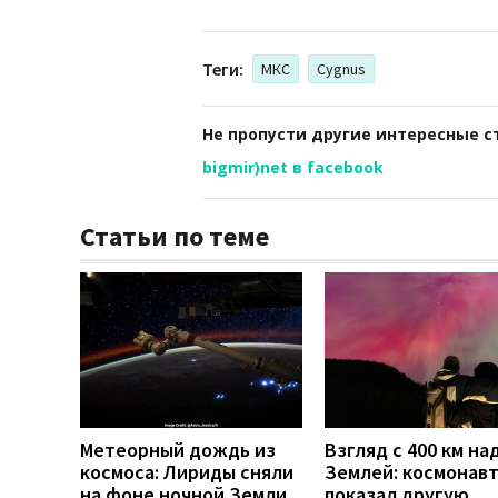
Теги:
МКС
Cygnus
Не пропусти другие интересные с
bigmir)net в facebook
Статьи по теме
Метеорный дождь из
Взгляд с 400 км на
космоса: Лириды сняли
Землей: космонав
на фоне ночной Земли
показал другую