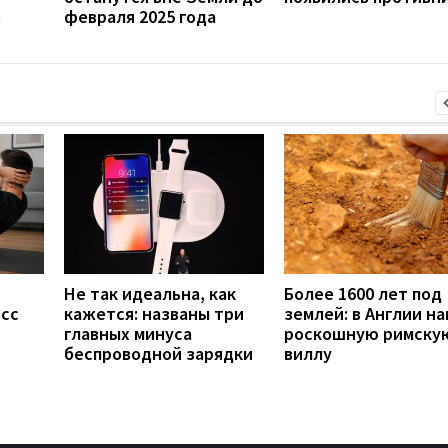
о
февраля 2025 года
Не так идеальна, как
Более 1600 лет под
есс
кажется: названы три
землей: в Англии н
главных минуса
роскошную римску
беспроводной зарядки
виллу