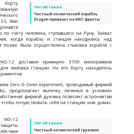
 борту
Читай также:
ованную
Частный космический корабль
ического
Dragon привезет на МКС фрукты
.S. Alan
ронавта
о по счету человека, ступившего на Луну. Захват
емя, когда корабль и станция находились над
и позже была осуществлена стыковка корабля с
 NG-12 доставил примерно 3700 килограммов
для экипажа станции. На его борту находилось
ериментов.
ием Zero G Oven experiment, проводимый фирмой
cks, предполагает выпечку печенья в условиях
аботанная фирмой духовка позволит астронавтам
 чтобы почувствовать себя на станции «как дома»,
s NG-12
Читай также:
защиты
Частный космический грузовик
действия