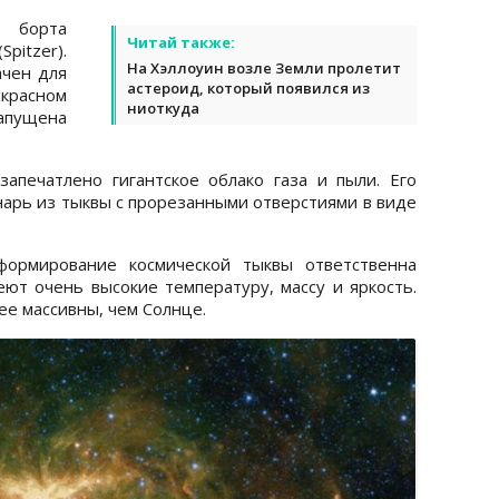
 борта
Читай также:
pitzer).
На Хэллоуин возле Земли пролетит
ачен для
астероид, который появился из
красном
ниоткуда
апущена
апечатлено гигантское облако газа и пыли. Его
арь из тыквы с прорезанными отверстиями в виде
формирование космической тыквы ответственна
еют очень высокие температуру, массу и яркость.
ее массивны, чем Солнце.