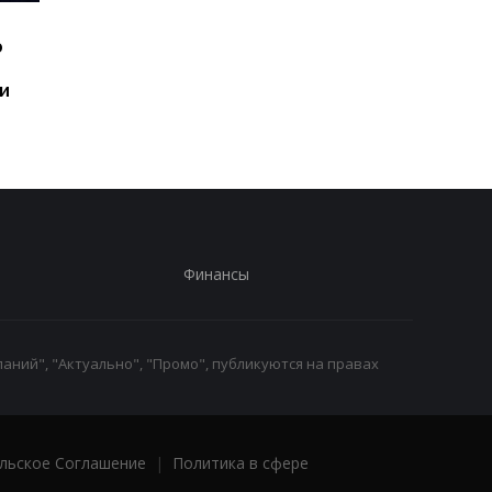
Шесть смартфонов за
Назван самый люби
ю
год: Nothing готовит
iPhone пользователе
самый масштабный
и это не новый флаг
и
запуск в своей истории
Финансы
аний", "Актуально", "Промо", публикуются на правах
льское Соглашение
|
Политика в сфере