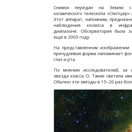
Снимок передан на Землю с
космического телескопа «Спитцер» (S
Этот аппарат, напомним, предназн
наблюдения космоса в инфра
диапазоне. Обсерватория была з
ещё в 2003 году.
На представленном изображении з
причудливая форма напоминает фон
глаз и рта.
По мнению исследователей, за 
звезда класса O. Такие светила им
Обычно эти звёзды в 15–20 раз бол