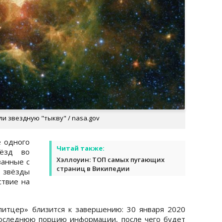
ли звездную "тыкву" / nasa.gov
е одного
Читай также:
вёзд во
Хэллоуин: ТОП самых пугающих
занные с
страниц в Википедии
звёзды
твие на
питцер» близится к завершению: 30 января 2020
последнюю порцию информации, после чего будет