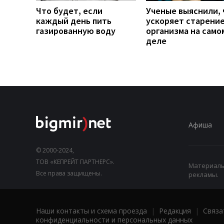
Что будет, если
Ученые выяснили, 
каждый день пить
ускоряет старени
газированную воду
организма на само
деле
Афиша
© 2000-2024,
ТОВ «КЕПРЕЙТ ПАРТНЕРС».
Материалы,
Все права защищены.
рекламы.
Наши контакты и схема проезда
|
Редакция
|
Связа
конфиденциальности и персональных данных