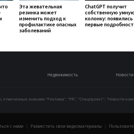
что
Эта жевательная
ChatGPT получит
е
резинка может
собственную умну
м
изменить подход к
колонку: появились
профилактике опасных
первые подробност
заболеваний
Недвижимость
Новости
 отмеченные знаками "Реклама", "PR", "Спецпроект", "Новости комп
ться с нами
|
Разместить свои видеоматериалы
|
Пользовате