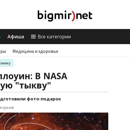
о
Афиша
Все категории
гры
Медицина и здоровье
ехнику
ллоуин: В NASA
ую "тыкву"
одготовили фото-подарок
игорьев