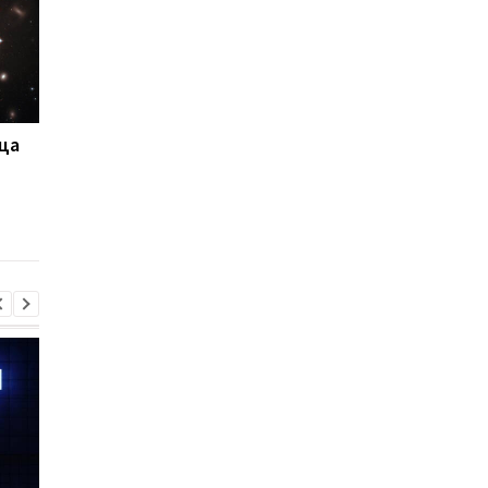
ца
LEGO анонсировала
Так выглядит сердц
гигантскую модель
Млечного Пути:
телескопа "Хаббл":
опубликован самый
более 1200 деталей
детализированный
снимок