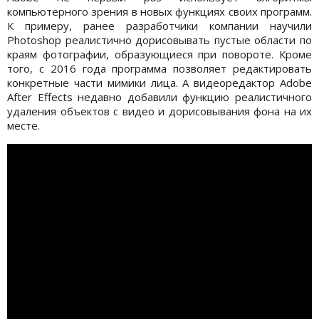
компьютерного зрения в новых функциях своих программ.
К примеру, ранее разработчики компании научили
Photoshop реалистично дорисовывать пустые области по
краям фотографии, образующиеся при повороте. Кроме
того, с 2016 года программа позволяет редактировать
конкретные части мимики лица. А видеоредактор Adobe
After Effects недавно добавили функцию реалистичного
удаления объектов с видео и дорисовывания фона на их
месте.