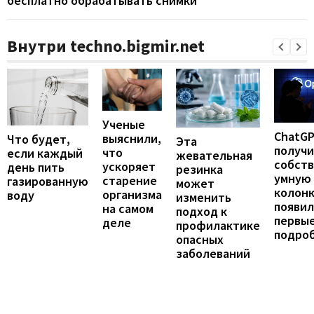
бесплатно обрабатывать снимки
Внутри techno.bigmir.net
Ученые
ChatG
выяснили,
Что будет,
Эта
получ
что
если каждый
жевательная
собст
ускоряет
день пить
резинка
умную
старение
газированную
может
колонк
организма
воду
изменить
появил
на самом
подход к
первы
деле
профилактике
подро
опасных
заболеваний