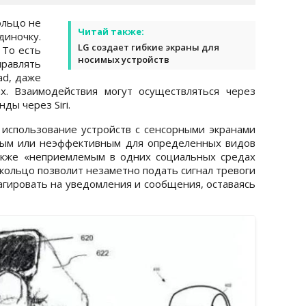
ольцо не
Читай также:
ночку.
LG создает гибкие экраны для
 То есть
носимых устройств
авлять
ad, даже
х. Взаимодействия могут осуществляться через
ды через Siri.
о использование устройств с сенсорными экранами
ным или неэффективным для определенных видов
акже «неприемлемым в одних социальных средах
 кольцо позволит незаметно подать сигнал тревоги
агировать на уведомления и сообщения, оставаясь