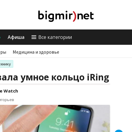
о
Афиша
Все категории
гры
Медицина и здоровье
ехнику
вала умное кольцо iRing
e Watch
игорьев