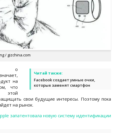
g / gizchina.com
тей о
Читай также:
значает,
Facebook создает умные очки,
дукт на
которые заменят смартфон
ом, что
в этой
 защищать свои будущие интересы. Поэтому пока
ыйдет на рынок.
pple запатентовала новую систему идентификации