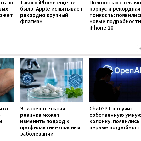
ть по
Такого iPhone еще не
Полностью стекля
вых
было: Apple испытывает
корпус и рекордная
может
рекордно крупный
тонкость: появилис
флагман
новые подробности
iPhone 20
что
Эта жевательная
ChatGPT получит
е
резинка может
собственную умну
м
изменить подход к
колонку: появились
профилактике опасных
первые подробност
заболеваний