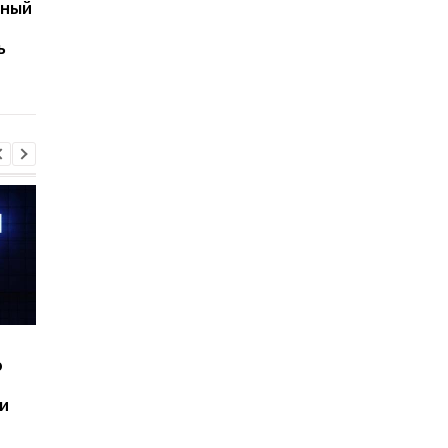
нный
Apple готовит
Покупателям придет
неожиданный гаджет
ждать: Apple
ь
для спортсменов
задерживает постав
MacBook Air на M5
Шесть смартфонов за
Назван самый люби
ю
год: Nothing готовит
iPhone пользователе
самый масштабный
и это не новый флаг
и
запуск в своей истории