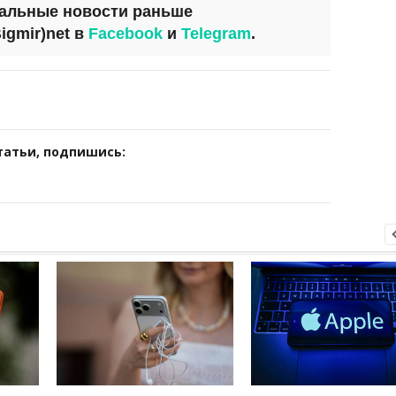
уальные новости раньше
igmir)net
в
Facebook
и
Telegram
.
татьи, подпишись: