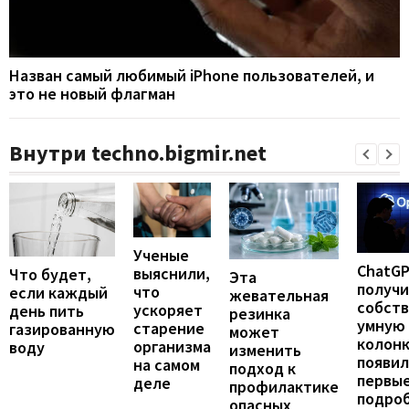
Назван самый любимый iPhone пользователей, и
это не новый флагман
Внутри techno.bigmir.net
Ученые
ChatG
выяснили,
Что будет,
Эта
получ
что
если каждый
жевательная
собст
ускоряет
день пить
резинка
умную
старение
газированную
может
колонк
организма
воду
изменить
появил
на самом
подход к
первы
деле
профилактике
подро
опасных