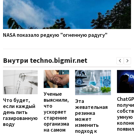
NASA показало редкую "огненную радугу"
Внутри techno.bigmir.net
Ученые
ChatG
выяснили,
Что будет,
Эта
получ
что
если каждый
жевательная
собст
ускоряет
день пить
резинка
умную
старение
газированную
может
колонк
организма
воду
изменить
появил
на самом
подход к