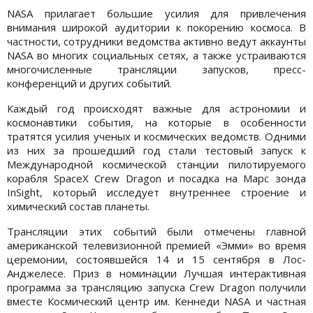
NASA прилагает большие усилия для привлечения
внимания широкой аудитории к покорению космоса. В
частности, сотрудники ведомства активно ведут аккаунты
NASA во многих социальных сетях, а также устраиваются
многочисленные трансляции запусков, пресс-
конференций и других событий.
Каждый год происходят важные для астрономии и
космонавтики события, на которые в особенности
тратятся усилия ученых и космических ведомств. Одними
из них за прошедший год стали тестовый запуск к
Международной космической станции пилотируемого
корабля SpaceX Crew Dragon и посадка на Марс зонда
InSight, который исследует внутреннее строение и
химический состав планеты.
Трансляции этих событий были отмечены главной
американской телевизионной премией «Эмми» во время
церемонии, состоявшейся 14 и 15 сентября в Лос-
Анджелесе. Приз в номинации Лучшая интерактивная
программа за трансляцию запуска Crew Dragon получили
вместе Космический центр им. Кеннеди NASA и частная