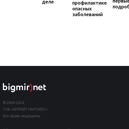
первы
деле
профилактике
подро
опасных
заболеваний
© 2000-2024,
ТОВ «КЕПРЕЙТ ПАРТНЕРС».
Все права защищены.