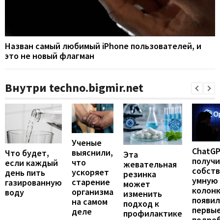
Назван самый любимый iPhone пользователей, и
это не новый флагман
Внутри techno.bigmir.net
Ученые
ChatG
выяснили,
Что будет,
Эта
получ
что
если каждый
жевательная
собст
ускоряет
день пить
резинка
умную
старение
газированную
может
колонк
организма
воду
изменить
появил
на самом
подход к
первы
деле
профилактике
подро