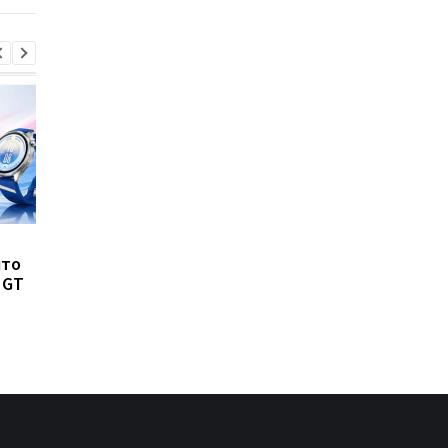
8500 мАч без толстого
Такого iPhone еще н
что
корпуса: Huawei
было: Apple испытыв
 GT
показала новый Nova 16
рекордно крупный
SE
флагман