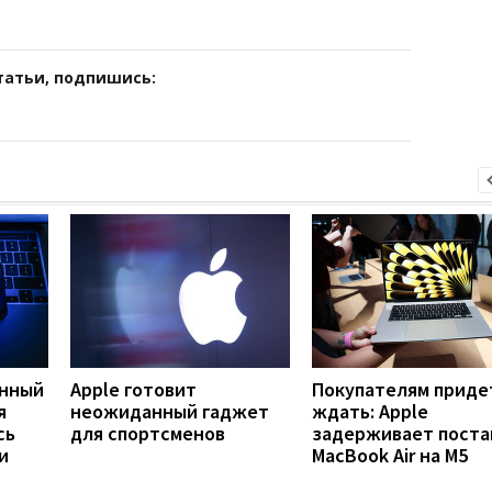
татьи, подпишись:
янный
Apple готовит
Покупателям приде
я
неожиданный гаджет
ждать: Apple
сь
для спортсменов
задерживает поста
и
MacBook Air на M5