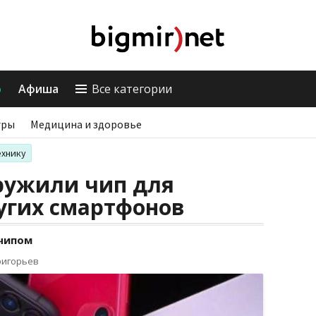
о
Афиша
Все категории
гры
Медицина и здоровье
ехнику
аружили чип для
угих смартфонов
 чипом
ригорьев