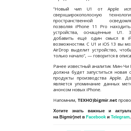
”Новый чип U1 от Apple исп
сверхширокополосную техноло
пространственной осведомлё
позволяя iPhone 11 Pro находить
устройства, оснащённые U1. 
добавить ещё один смысл в i
возможностям. С U1 и iOS 13 вы мо
AirDrop выделит устройство, что
только начало”, — говорится в опис
Ранее известный аналитик Мин-Чи К
должна будет запуститься новая с
продукты производства Apple. Д
является упоминание данных мет
анонсом новых iPhone.
Напомним,
ТЕХНО)bigmir.net
пров
Хотите знать важные и актуал
на
Bigmir)net
в
Facebook
и
Telegram
.