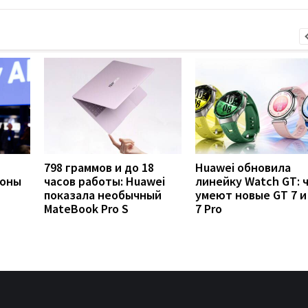
798 граммов и до 18
Huawei обновила
фоны
часов работы: Huawei
линейку Watch GT: 
показала необычный
умеют новые GT 7 и
MateBook Pro S
7 Pro