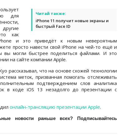
ользует
Читай также:
гию для
iPhone 11 получит новые экраны и
нности,
быстрый Face ID
 другие
Это как
Phone и это приведёт к новым невероятным
жете просто навести свой iPhone на чей-то ещё и
бы вы могли быстрее поделиться файлами. И это
ании на сайте компании Apple.
уо рассказывал, что на основе схожей технологии
истема меток, призванная помогать отслеживать
ополнительным подтверждением слов аналитика
ок в коде iOS 13 незадолго до презентации с
одил
онлайн-трансляцию презентации Apple
.
ьные новости раньше всех? Подписывайтесь