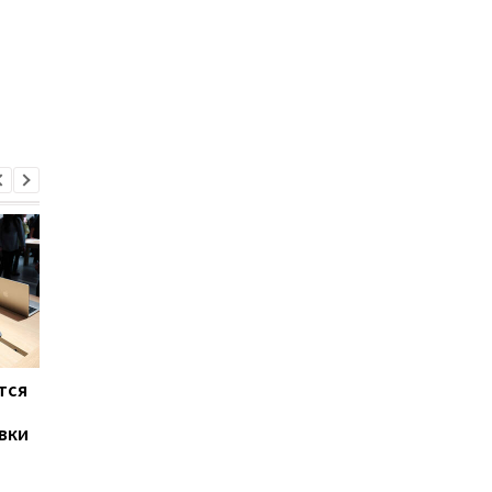
тся
Названы три причины
Apple запустила
дождаться iPhone 18
подписку на iPhone, 
вки
Pro
и Apple Watch: сколь
придется платить
каждый месяц