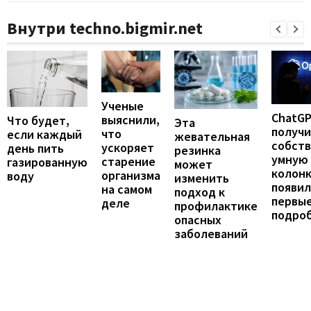
Внутри techno.bigmir.net
Ученые
ChatG
выяснили,
Что будет,
Эта
получ
что
если каждый
жевательная
собст
ускоряет
день пить
резинка
умную
старение
газированную
может
колонк
организма
воду
изменить
появил
на самом
подход к
первы
деле
профилактике
подро
опасных
заболеваний