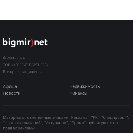
© 2000-2024,
ТОВ «КЕПРЕЙТ ПАРТНЕРС».
Все права защищены.
Афиша
Недвижимость
Новости
Финансы
Материалы, отмеченные знаками "Реклама", "PR", "Спецпроект",
"Новости компаний", "Актуально", "Промо", публикуются на
правах рекламы.