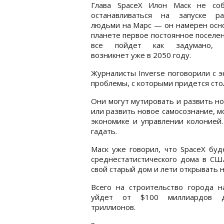
Глава SpaceX Илон Маск не соб
останавливаться на запуске р
людьми на Марс — он намерен осн
планете первое постоянное поселен
все пойдет как задумано, к
возникнет уже в 2050 году.
Журналисты Inverse поговорили с э
проблемы, с которыми придется сто
Они могут мутировать и развить но
или развить новое самосознание, м
экономике и управлении колонией.
гадать.
Маск уже говорил, что SpaceX бу
среднестатистического дома в США
свой старый дом и лети открывать 
Всего на строительство города н
уйдет от $100 миллиардов 
триллионов.