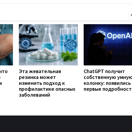
что
Эта жевательная
ChatGPT получит
е
резинка может
собственную умну
м
изменить подход к
колонку: появились
профилактике опасных
первые подробност
заболеваний