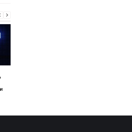
Шесть смартфонов за
Назван самый люби
ю
год: Nothing готовит
iPhone пользователе
самый масштабный
и это не новый флаг
и
запуск в своей истории