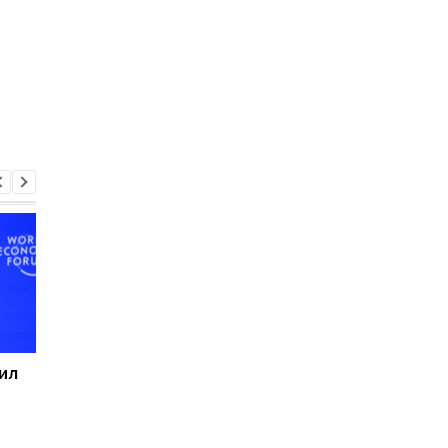
ил
Революция от Neuralink:
Маск хочет заставит
зрение вернут и
припаркованные Tes
сделают его сильнее
работать за
обычного
владельцев