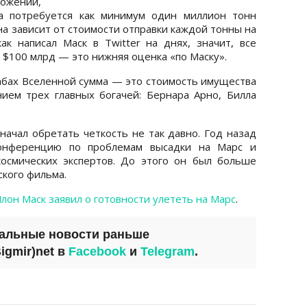
ожении,
а потребуется как минимум один миллион тонн
на зависит от стоимости отправки каждой тонны на
ак написал Маск в Twitter на днях, значит, все
 $100 млрд — это нижняя оценка «по Маску».
абах Вселенной сумма — это стоимость имущества
ием трех главных богачей: Бернара Арно, Билла
начал обретать четкость не так давно. Год назад
конференцию по проблемам высадки на Марс и
осмических экспертов. До этого он был больше
ского фильма.
лон Маск заявил о готовности улететь на Марс
.
уальные новости раньше
igmir)net
в
Facebook
и
Telegram
.