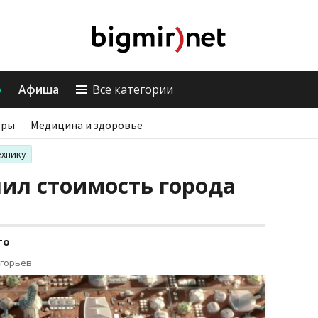
о
Афиша
Все категории
гры
Медицина и здоровье
ехнику
ил стоимость города
то
игорьев