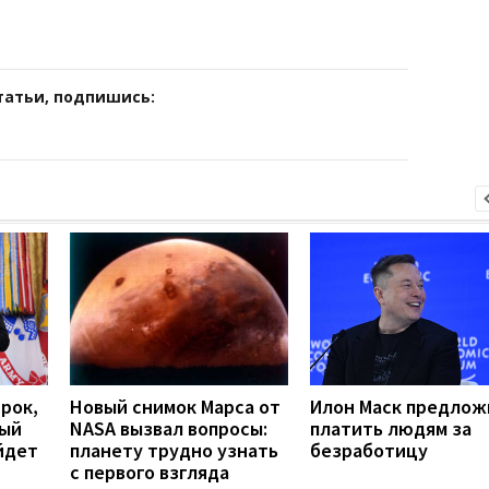
татьи, подпишись:
срок,
Новый снимок Марса от
Илон Маск предлож
ный
NASA вызвал вопросы:
платить людям за
йдет
планету трудно узнать
безработицу
с первого взгляда