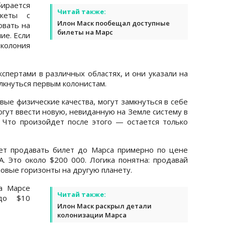
ирается
Читай также:
акеты с
Илон Маск пообещал доступные
овать на
билеты на Марс
ие. Если
олония
кспертами в различных областях, и они указали на
лкнуться первым колонистам.
вые физические качества, могут замкнуться в себе
огут ввести новую, невиданную на Земле систему в
 Что произойдет после этого — остается только
дет продавать билет до Марса примерно по цене
. Это около $200 000. Логика понятна: продавай
новые горизонты на другую планету.
а Марсе
Читай также:
до $10
Илон Маск раскрыл детали
колонизации Марса