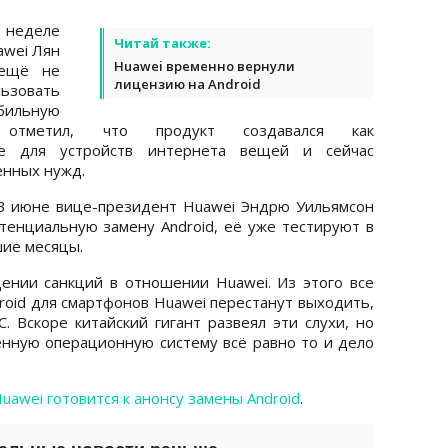
 неделе
Читай также:
awei Лян
Huawei временно вернули
 ещё не
лицензию на Android
ьзовать
льную
 отметил, что продукт создавался как
ие для устройств интернета вещей и сейчас
енных нужд.
 В июне вице-президент Huawei Эндрю Уильямсон
отенциальную замену Android, её уже тестируют в
шие месяцы.
ении санкций в отношении Huawei. Из этого все
roid для смартфонов Huawei перестанут выходить,
. Вскоре китайский гигант развеял эти слухи, но
нную операционную систему всё равно то и дело
uawei готовится к анонсу замены Android
.