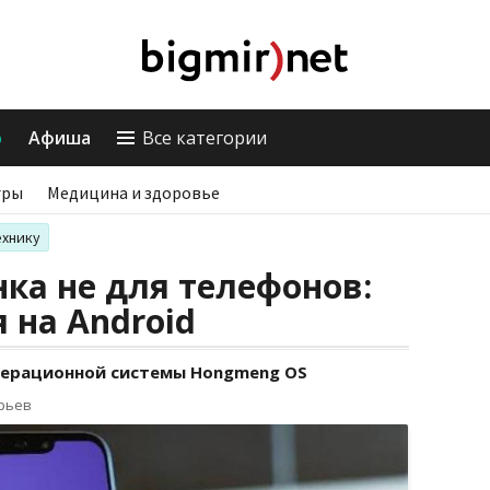
о
Афиша
Все категории
гры
Медицина и здоровье
ехнику
ка не для телефонов:
 на Android
перационной системы Hongmeng OS
орьев