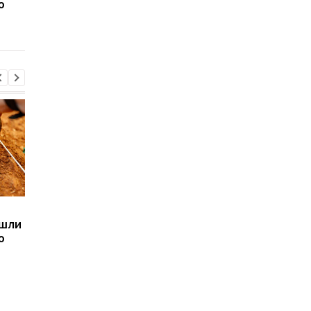
ю
наручные часы: фанаты
августа: подробност
оценят
по дням
Sega превратила
Магнитные бури,
ашли
легендарные консоли в
прогноз на 6, 7, 8
ю
наручные часы: фанаты
августа: подробност
оценят
по дням