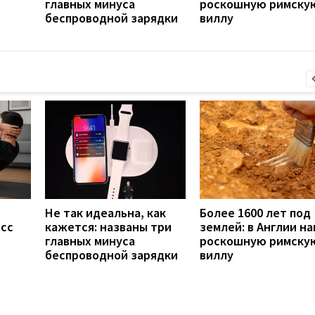
главных минуса
роскошную римску
беспроводной зарядки
виллу
Не так идеальна, как
Более 1600 лет под
есс
кажется: названы три
землей: в Англии н
главных минуса
роскошную римску
беспроводной зарядки
виллу