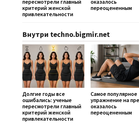
пересмотрели главный
оказалось
критерий женской
переоцененным
привлекательности
Внутри techno.bigmir.net
Долгие годы все
Самое популярное
ошибались: ученые
упражнение на пр
пересмотрели главный
оказалось
критерий женской
переоцененным
привлекательности