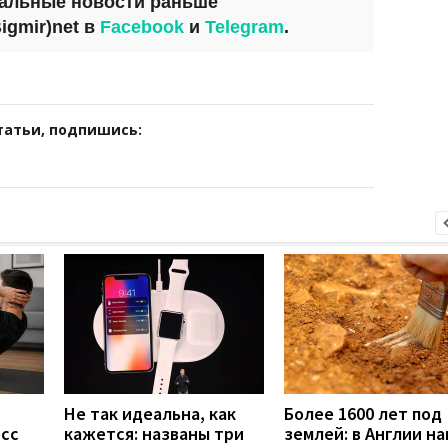
уальные новости раньше
igmir)net
в
Facebook
и
Telegram
.
татьи, подпишись:
Не так идеальна, как
Более 1600 лет под
есс
кажется: названы три
землей: в Англии н