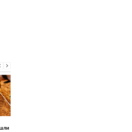
Sega превратила
Магнитные бури,
ашли
легендарные консоли в
прогноз на 6, 7, 8