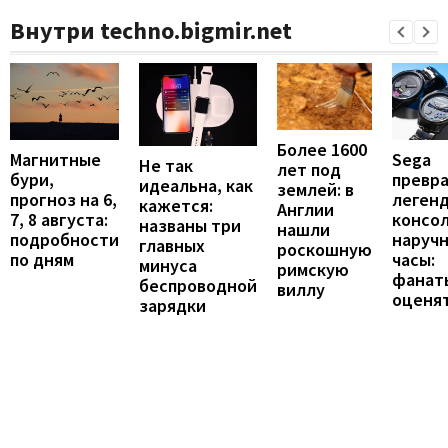
Внутри techno.bigmir.net
Более 1600
Магнитные
Sega
Не так
лет под
бури,
превр
идеальна, как
землей: в
прогноз на 6,
леген
кажется:
Англии
7, 8 августа:
консол
названы три
нашли
подробности
наруч
главных
роскошную
по дням
часы:
минуса
римскую
фанат
беспроводной
виллу
оценя
зарядки