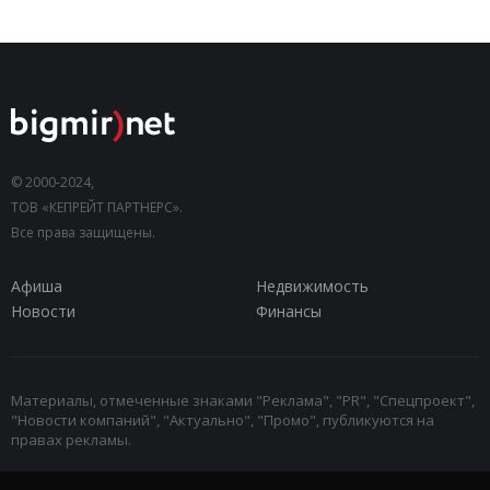
© 2000-2024,
ТОВ «КЕПРЕЙТ ПАРТНЕРС».
Все права защищены.
Афиша
Недвижимость
Новости
Финансы
Материалы, отмеченные знаками "Реклама", "PR", "Спецпроект",
"Новости компаний", "Актуально", "Промо", публикуются на
правах рекламы.