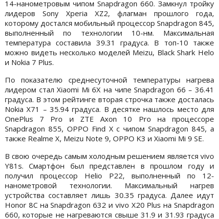
14-нанометровым чипом Snapdragon 660. Замкнул тройку
лидеров Sony Xperia XZ2, флагман прошлого года,
которому достался мобильный процессор Snapdragon 845,
выполненный по технологии 10-нм. Максимальная
температура составила 39.31 градуса. В топ-10 также
можно видеть несколько моделей Meizu, Black Shark Helo
и Nokia 7 Plus.
По показателю среднесуточной температуры нагрева
лидером стал Xiaomi Mi 6X на чипе Snapdragon 66 – 36.41
градуса. В этом рейтинге вторая строчка также досталась
Nokia X71 – 35.94 градуса. В десятке нашлось место для
OnePlus 7 Pro и ZTE Axon 10 Pro на процессоре
Snapdragon 855, OPPO Find X с чипом Snapdragon 845, а
также Realme X, Meizu Note 9, OPPO K3 и Xiaomi Mi 9 SE.
В свою очередь самым холодным решением является vivo
Y81s. Смартфон был представлен в прошлом году и
получил процессор Helio P22, выполненный по 12-
нанометровой технологии. Максимальный нагрев
устройства составляет лишь 30.35 градуса. Далее идут
Honor 8C на Snapdragon 632 и vivo X20 Plus на Snapdragon
660, которые не нагреваются свыше 31.9 и 31.93 градуса