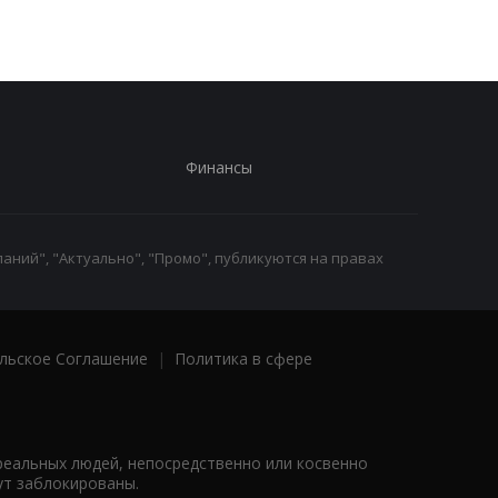
интеллекте
Финансы
аний", "Актуально", "Промо", публикуются на правах
льское Соглашение
|
Политика в сфере
реальных людей, непосредственно или косвенно
ут заблокированы.