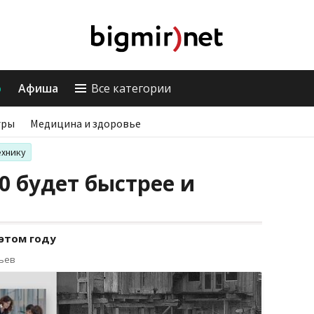
о
Афиша
Все категории
гры
Медицина и здоровье
ехнику
0 будет быстрее и
этом году
рьев