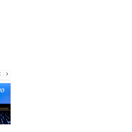
Microsoft призывают
До "смерти" Windows