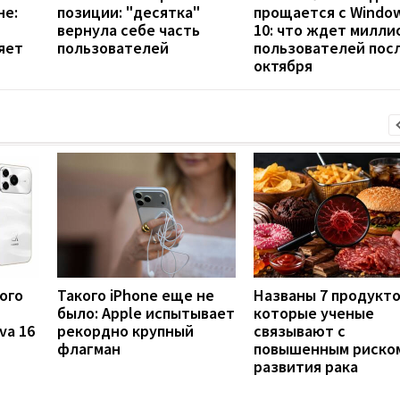
не:
позиции: "десятка"
прощается с Windo
вернула себе часть
10: что ждет милли
яет
пользователей
пользователей посл
октября
ого
Такого iPhone еще не
Названы 7 продукто
было: Apple испытывает
которые ученые
va 16
рекордно крупный
связывают с
флагман
повышенным риско
развития рака