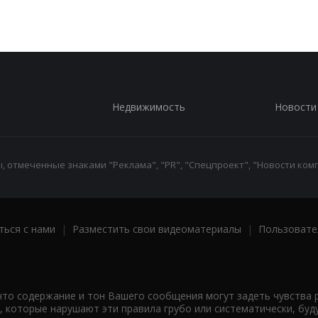
Недвижимость
Новости
 отмеченные знаками "Реклама", "PR", "Спецпроект", "Новости комп
ться с нами
|
Разместить свои видеоматериалы
|
Пользовате
что содержание и тон Вашего сообщения могут задеть чувства 
 которые нарушают эти правила грубо или систематически, буд