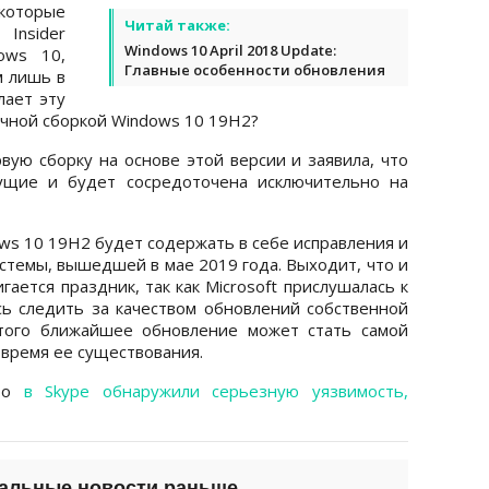
которые
Читай также:
Insider
Windows 10 April 2018 Update:
ows 10,
Главные особенности обновления
м лишь в
лает эту
очной сборкой Windows 10 19H2?
рвую сборку на основе этой версии и заявила, что
ущие и будет сосредоточена исключительно на
ows 10 19H2 будет содержать в себе исправления и
темы, вышедшей в мае 2019 года. Выходит, что и
ается праздник, так как Microsoft прислушалась к
ь следить за качеством обновлений собственной
этого ближайшее обновление может стать самой
 время ее существования.
что
в Skype обнаружили серьезную уязвимость,
уальные новости раньше