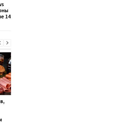
ws
продлить поддержку
остался месяц — что
оны
Windows 10: миллионы
ждет пользователей
е 14
пользователей под
какие есть варианты
угрозой
в,
Почему некоторые
"Миллионы останутс
люди не просыпаются
без работы":
даже от громкого шума:
британский журнал
м
объяснение
сделал тревожный
прогноз об
искусственном