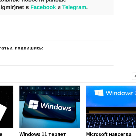
igmir)net
в
Facebook
и
Telegram
.
татьи, подпишись:
е
Windows 11 теряет
Microsoft навсегда