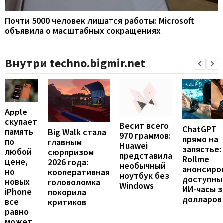
Почти 5000 человек лишатся работы: Microsoft
объявила о масштабных сокращениях
Внутри techno.bigmir.net
Apple
скупает
Весит всего
ChatGPT
память
Big Walk стала
970 граммов:
прямо на
по
главным
Huawei
запястье:
любой
сюрпризом
представила
Rollme
цене,
2026 года:
необычный
анонсиро
но
кооперативная
ноутбук без
доступны
новых
головоломка
Windows
ИИ-часы з
iPhone
покорила
долларов
все
критиков
равно
может