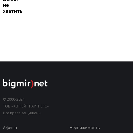
не
хватить
© 2000-2024,
ТОВ «КЕПРЕЙТ ПАРТНЕРС».
Все права защищены.
Афиша
Недвижимость