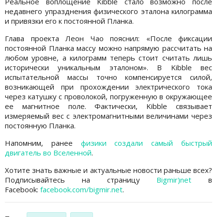
Реальное воплощение Kibble стало возможно после
недавнего упразднения физического эталона килограмма
и привязки его к постоянной Планка.
Глава проекта Леон Чао пояснил: «После фиксации
постоянной Планка массу можно напрямую рассчитать на
любом уровне, а килограмм теперь стоит считать лишь
исторически уникальным эталоном». В Kibble вес
испытательной массы точно компенсируется силой,
возникающей при прохождении электрического тока
через катушку с проволокой, погруженную в окружающее
ее магнитное поле. Фактически, Kibble связывает
измеряемый вес с электромагнитными величинами через
постоянную Планка.
Напомним, ранее
физики создали самый быстрый
двигатель во Вселенной
.
Хотите знать важные и актуальные новости раньше всех?
Подписывайтесь на страницу
Bigmir)net
в
Facebook:
facebook.com/bigmir.net
.