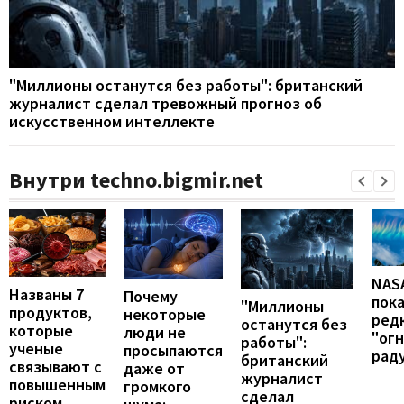
"Миллионы останутся без работы": британский
журналист сделал тревожный прогноз об
искусственном интеллекте
Внутри techno.bigmir.net
NAS
Названы 7
Почему
пок
"Миллионы
продуктов,
некоторые
ред
останутся без
которые
люди не
"ог
работы":
ученые
просыпаются
рад
британский
связывают с
даже от
журналист
повышенным
громкого
сделал
риском