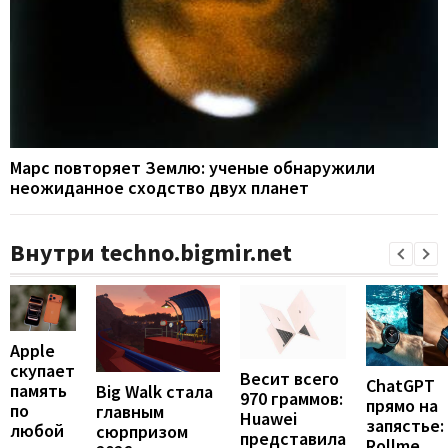
Марс повторяет Землю: ученые обнаружили
неожиданное сходство двух планет
Внутри techno.bigmir.net
Apple
скупает
Весит всего
ChatGPT
память
Big Walk стала
970 граммов:
прямо на
по
главным
Huawei
запястье:
любой
сюрпризом
представила
Rollme