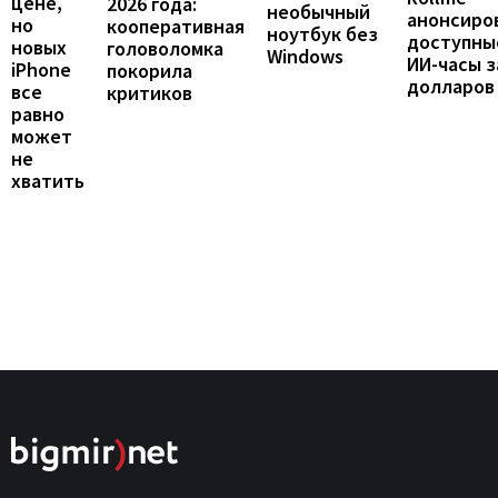
цене,
2026 года:
необычный
анонсиро
но
кооперативная
ноутбук без
доступны
новых
головоломка
Windows
ИИ-часы з
iPhone
покорила
долларов
все
критиков
равно
может
не
хватить