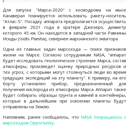
Для запуска "Марса-2020" с космодрома на мысе
Канаверал планируется использовать ракету-носитель
"Атлас-5". Посадку аппарата предполагается осуществить
в феврале 2021 года в кратере Джезеро, диаметр
которого 45 км. Он находится в западной части Равнины
Исиды (Isidis Planitia), севернее марсианского экватора.
Одна из главных задач марсохода — поиск признаков
жизни на Марсе. Согласно сотрудникам NASA, "аппарат
будет исследовать геологическое строение Марса, состав
атмосферы, произведет оценку природных ресурсов и
тех угроз, с которыми могут столкнуться люди во время
грядущих экспедиций на эту планету". К примеру, на его
борту установлен прибор, предназначенный для
получения кислорода из атмосферы Марса. Аппарат также
будет собирать образцы грунта и камней в контейнеры,
которые в дальнейшем при освоении планеты будут
отправлены на Землю.
Напомним, ранее сообщалось, что
NASA попрощалось с
марсоходом Opportunity
.