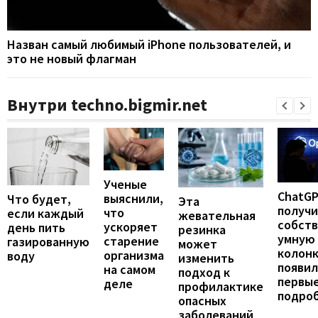
Назван самый любимый iPhone пользователей, и
это не новый флагман
Внутри techno.bigmir.net
Ученые
ChatG
выяснили,
Что будет,
Эта
получ
что
если каждый
жевательная
собст
ускоряет
день пить
резинка
умную
старение
газированную
может
колонк
организма
воду
изменить
появил
на самом
подход к
первы
деле
профилактике
подро
опасных
заболеваний