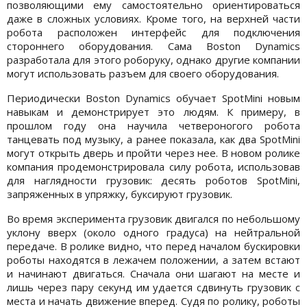
позволяющими ему самостоятельно ориентироваться
даже в сложных условиях. Кроме того, на верхней части
робота расположен интерфейс для подключения
стороннего оборудования. Сама Boston Dynamics
разработала для этого роборуку, однако другие компании
могут использовать разъем для своего оборудования.
Периодически Boston Dynamics обучает SpotMini новым
навыкам и демонстрирует это людям. К примеру, в
прошлом году она научила четвероногого робота
танцевать под музыку, а ранее показала, как два SpotMini
могут открыть дверь и пройти через нее. В новом ролике
компания продемонстрировала силу робота, использовав
для наглядности грузовик: десять роботов SpotMini,
запряженных в упряжку, буксируют грузовик.
Во время эксперимента грузовик двигался по небольшому
уклону вверх (около одного градуса) на нейтральной
передаче. В ролике видно, что перед началом бускировки
роботы находятся в лежачем положении, а затем встают
и начинают двигаться. Сначала они шагают на месте и
лишь через пару секунд им удается сдвинуть грузовик с
места и начать движение вперед. Судя по ролику, роботы