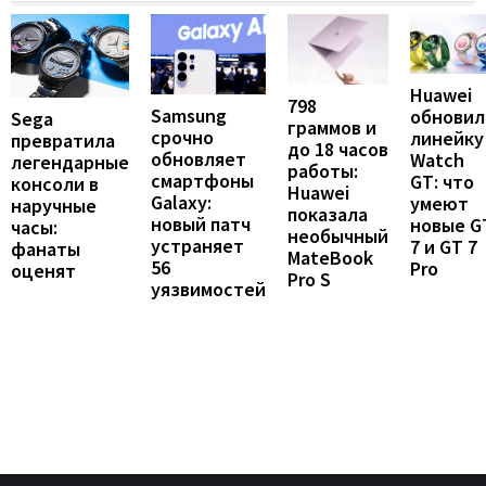
Huawei
798
Samsung
обновил
Sega
граммов и
срочно
линейку
превратила
до 18 часов
обновляет
Watch
легендарные
работы:
смартфоны
GT: что
консоли в
Huawei
Galaxy:
умеют
наручные
показала
новый патч
новые G
часы:
необычный
устраняет
7 и GT 7
фанаты
MateBook
56
Pro
оценят
Pro S
уязвимостей