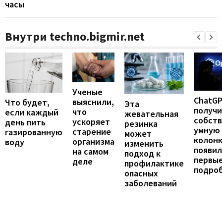
часы
Внутри techno.bigmir.net
Ученые
ChatG
выяснили,
Что будет,
Эта
получ
что
если каждый
жевательная
собст
ускоряет
день пить
резинка
умную
старение
газированную
может
колонк
организма
воду
изменить
появил
на самом
подход к
первы
деле
профилактике
подро
опасных
заболеваний