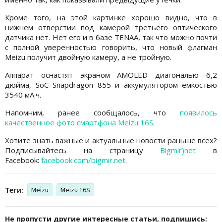
Кроме того, на этой картинке хорошо видно, что в
нижнем отверстии под камерой третьего оптического
датчика нет. Нет его и в базе TENAA, так что можно почти
с полной уверенностью говорить, что новый флагман
Meizu получит двойную камеру, а не тройную.
Аппарат оснастят экраном AMOLED диагональю 6,2
дюйма, SoC Snapdragon 855 и аккумулятором ёмкостью
3540 мА·ч.
Напомним, ранее сообщалось, что
появилось
качественное фото смартфона Meizu 16S
.
Хотите знать важные и актуальные новости раньше всех?
Подписывайтесь на страницу
Bigmir)net
в
Facebook:
facebook.com/bigmir.net
.
Теги:
Meizu
Meizu 16S
Не пропусти другие интересные статьи, подпишись: