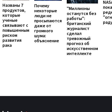
NAS
Названы 7
Почему
пок
"Миллионы
продуктов,
некоторые
ред
останутся без
которые
люди не
"ог
работы":
ученые
просыпаются
рад
британский
связывают с
даже от
журналист
повышенным
громкого
сделал
риском
шума:
тревожный
развития
объяснение
прогноз об
рака
искусственном
интеллекте