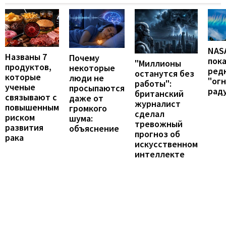
NAS
Названы 7
Почему
пок
"Миллионы
продуктов,
некоторые
ред
останутся без
которые
люди не
"ог
работы":
ученые
просыпаются
рад
британский
связывают с
даже от
журналист
повышенным
громкого
сделал
риском
шума:
тревожный
развития
объяснение
прогноз об
рака
искусственном
интеллекте