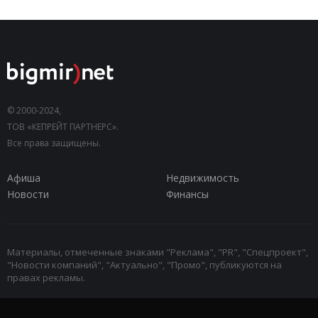
© 2000-2024,
ТОВ «КЕПРЕЙТ ПАРТНЕРС».
Все права защищены.
Афиша
Недвижимость
Новости
Финансы
Материалы, отмеченные знаками "Реклама", "PR", "Спецпроект",
"Новости компаний", "Актуально", "Промо", публикуются на
правах рекламы.