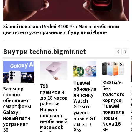
Xiaomi показала Redmi K100 Pro Max в необычном
цвете: его уже сравнили с будущим iPhone
Внутри techno.bigmir.net
8500 мАч
Huawei
798
без
Samsung
обновила
граммов и
толстого
срочно
линейку
до 18 часов
корпуса:
обновляет
Watch
работы:
Huawei
смартфоны
GT: что
Huawei
показала
Galaxy:
умеют
показала
новый
новый патч
новые GT
необычный
Nova 16
устраняет
7 и GT 7
MateBook
SE
56
Pro