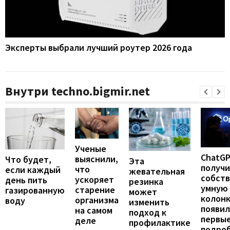
Эксперты выбрали лучший роутер 2026 года
Внутри techno.bigmir.net
Ученые
ChatG
выяснили,
Что будет,
Эта
получ
что
если каждый
жевательная
собст
ускоряет
день пить
резинка
умную
старение
газированную
может
колонк
организма
воду
изменить
появил
на самом
подход к
первы
деле
профилактике
подро