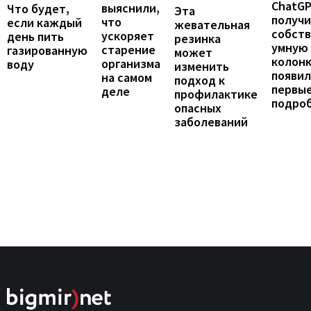
ChatG
выяснили,
Что будет,
Эта
получ
что
если каждый
жевательная
собст
ускоряет
день пить
резинка
умную
старение
газированную
может
колонк
организма
воду
изменить
появил
на самом
подход к
первы
деле
профилактике
подро
опасных
заболеваний